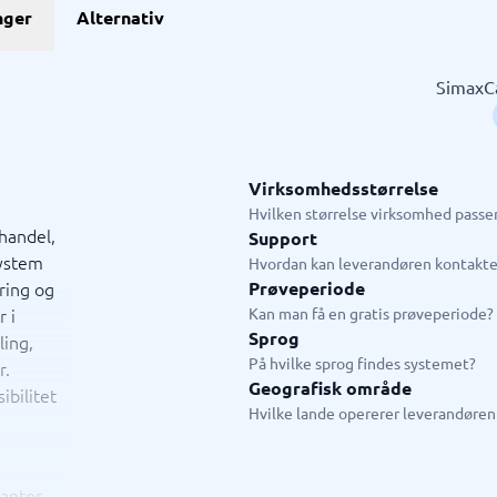
GDPR & compliance
nger
Alternativ
stem
GRC-system
KMA-værktøjer
KYC-system
Sikkerhedsprogram
ngssystemer
Fysiske sikkerhedssystemer
ringssystem
ISMS
SimaxCa
system
Compliance-system
ystem
Consent management platform
tem
Databeskyttelse & GDPR
hain management-system
Endpoint security
Virksomhedsstørrelse
→
Se alle 10 →
Hvilken størrelse virksomhed passer
handel,
Support
system
ystem
Live chat & chatbot
Hvordan kan leverandøren kontakte
ring og
Prøveperiode
ystem
Chatbot
 i
Kan man få en gratis prøveperiode?
tasystem
Livechat
Sprog
ling,
tem
På hvilke sprog findes systemet?
r.
tem butik
Geografisk område
ibilitet
em restaurant
Hvilke lande opererer leverandøren 
tem
jledning
anter,