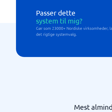
Passer dette
system til mig?
Gør som 23000+ Nordiske virksomheder, lad
det rigtige systemvalg.
Mest almind