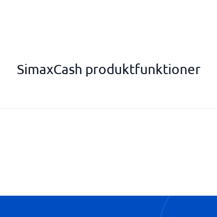
SimaxCash produktfunktioner
Lager og inventar
Organisationsplan
Salgsrapporter