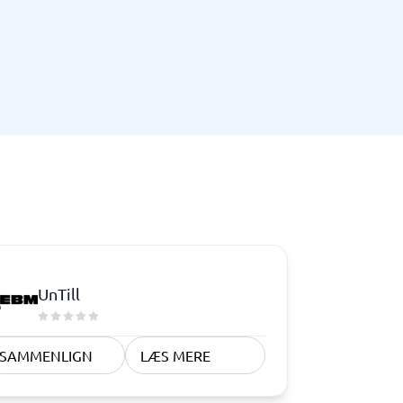
Telefoncentral & erhvervstelefoni
Erhvervstelefoni
IP-telefoni
UnTill
SAMMENLIGN
LÆS MERE