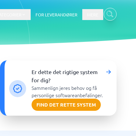
ATEGORIER
FOR LEVERANDØRER
MERE
Data & Analyse
Er dette det rigtige system
BI-værktøj
for dig?
Budget- og prognoseværktøjer
Sammenlign jeres behov og få
Budgetværktøj
personlige softwareanbefalinger.
Digital asset management-system
FIND DET RETTE SYSTEM
Finansiel rapportering
e
Integrationsplatform