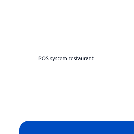
POS system restaurant
Betal ved bordet
Digitale kvitteringer
Håndtering af gavekort