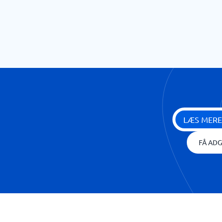
LÆS MERE
FÅ ADG