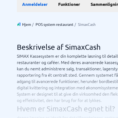
E-Commerce
ERP
Anmeldelser
Funktioner
Sammenligni
WMS-sy
E-handelsplatform
Forretni
Betalingsløsning
Lagersty
CMS
Økonomi
Hjem
/
POS system restaurant
/
SimaxCash
PIM-system
Indkøbss
Webshop
ERP-sys
Supply c
Beskrivelse af SimaxCash
Se alle 7 
SIMAX Kassesystem er din komplette løsning til detail
restauranter og caféer. Med deres avancerede kasse
IT og infrastruktur
Kasses
kan du nemt administrere salg, transaktioner, lagersty
Remote desktop system
Bookings
rapportering fra ét centralt sted. Gennem systemet får
Cloud as a service
Butiksda
adgang til avancerede funktioner, herunder bordbestil
Low code
Kassesys
digital kvittering og integration med økonomisysteme
Webhotel
Kassesys
System er designet til at give din virksomhed den fleks
POS syst
og effektivitet, den har brug for for at lykkes.
POS-sys
Ikke sikker på hvilket system?
Hvem er SimaxCash egnet til?
Startve
Systemguiden finder den rigtige på få minutter.
denne læsning er ideelt for detailforretninger, restaur