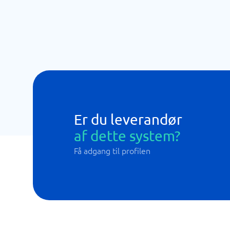
Er du leverandør
af dette system?
Få adgang til profilen