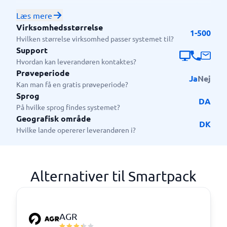
Hvem er Smartpack egnet til?
Læs mere
Systemet her er designet til at hjælpe små og
Virksomhedsstørrelse
1-500
mellemstore virksomheder med at holde styr på
Hvilken størrelse virksomhed passer systemet til?
deres lagerbeholdning, samt optimere
Support
arbejdsprocesserne omkring dette. Systemet er
Hvordan kan leverandøren kontaktes?
Prøveperiode
fleksibelt og derfor en ideel løsning for virksomheder
Ja
Nej
Kan man få en gratis prøveperiode?
som ønsker at vokse med deres løsning.
Sprog
DA
På hvilke sprog findes systemet?
Geografisk område
DK
Hvilke lande opererer leverandøren i?
Alternativer til Smartpack
AGR