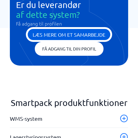
Er du leverandør
af dette system?
Få adgang til profilen
LÆS MERE OM ET SAMARBEJDE
FÅ ADGANG TIL DIN PROFIL
Smartpack produktfunktioner
WMS-system
API
Lagerstyringssystem