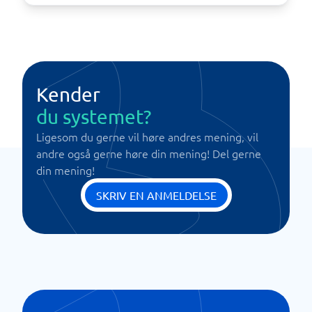
Kender
du systemet?
Ligesom du gerne vil høre andres mening, vil
andre også gerne høre din mening! Del gerne
din mening!
SKRIV EN ANMELDELSE