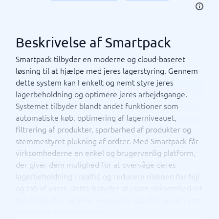
Beskrivelse af Smartpack
Smartpack tilbyder en moderne og cloud-baseret
løsning til at hjælpe med jeres lagerstyring. Gennem
dette system kan I enkelt og nemt styre jeres
lagerbeholdning og optimere jeres arbejdsgange.
Systemet tilbyder blandt andet funktioner som
automatiske køb, optimering af lagerniveauet,
filtrering af produkter, sporbarhed af produkter og
stemmestyret plukning af ordrer. Med Smartpack får
virksomhederne en enkel og brugervenlig platform,
der giver dem mulighed for at overvåge deres
lagerbeholdning i realtid og reducere risikoen for fejl
og tab af varer. Dette betyder at i som virksomhed let
kan holde styr på jeres ressourcer og sikre jer at i som
virksomhed kan vækste.