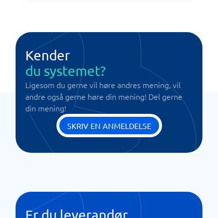
Kender
du systemet?
Ligesom du gerne vil høre andres mening, vil
andre også gerne høre din mening! Del gerne
din mening!
SKRIV EN ANMELDELSE
Er du leverandør