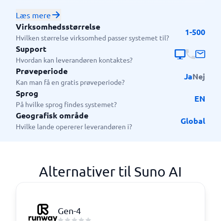
nødvendigvis at være producer: content creators,
marketingfolk, undervisere, indie-kunstnere og alle
Læs mere
med brug for jingler, podkasttemaer, baggrundsmusik
Virksomhedsstørrelse
1-500
eller content til sociale medier. Det er også nyttigt for
Hvilken størrelse virksomhed passer systemet til?
dem, der ønsker at eksperimentere med lyd, remix
Support
eller stemningsfyldte kompositioner hurtigt.
Hvordan kan leverandøren kontaktes?
Prøveperiode
Ja
Nej
Kan man få en gratis prøveperiode?
Sprog
EN
På hvilke sprog findes systemet?
Geografisk område
Global
Hvilke lande opererer leverandøren i?
Alternativer til Suno AI
Gen-4