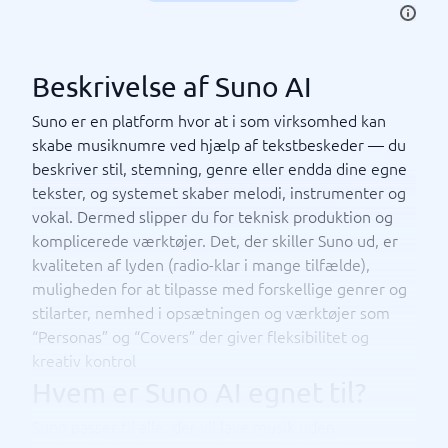
Beskrivelse af Suno AI
Suno er en platform hvor at i som virksomhed kan
skabe musiknumre ved hjælp af tekstbeskeder — du
beskriver stil, stemning, genre eller endda dine egne
tekster, og systemet skaber melodi, instrumenter og
vokal. Dermed slipper du for teknisk produktion og
komplicerede værktøjer. Det, der skiller Suno ud, er
kvaliteten af lyden (radio-klar i mange tilfælde),
muligheden for at tilpasse med forskellige genrer og
stilarter, nemhed i opsætningen og værktøjer som
“Personas” og “Covers” der giver fleksibilitet og
kreativ kontrol
Hvem er Suno AI egnet til?
Suno passer til alle, der vil lave musik uden