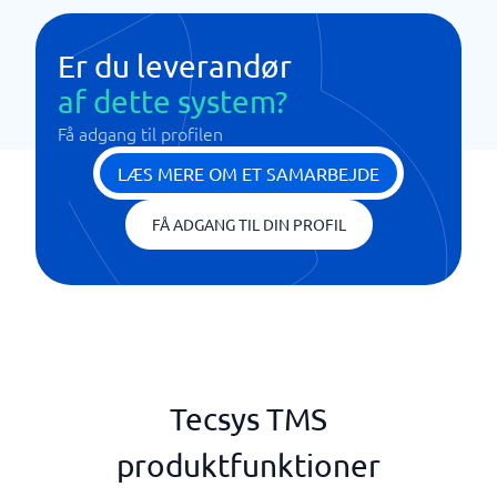
Er du leverandør
af dette system?
Få adgang til profilen
LÆS MERE OM ET SAMARBEJDE
FÅ ADGANG TIL DIN PROFIL
Tecsys TMS
produktfunktioner