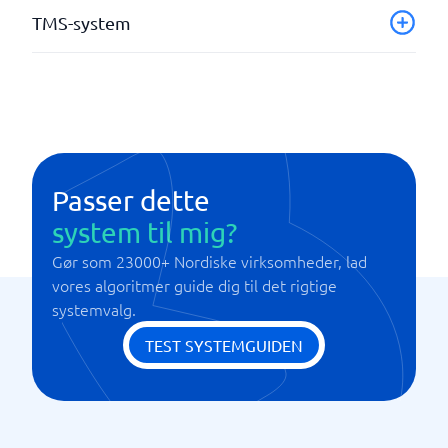
TMS-system
Analyseværktøj
Integreret fakturering og fakturering
Operationel planlægning
Optimering af transport
Sporbare varer
Passer dette
system til mig?
Gør som 23000+ Nordiske virksomheder, lad
vores algoritmer guide dig til det rigtige
systemvalg.
TEST SYSTEMGUIDEN