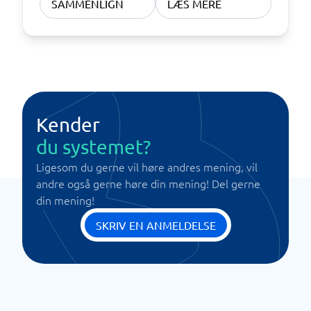
SAMMENLIGN
LÆS MERE
Kender
du systemet?
Ligesom du gerne vil høre andres mening, vil
andre også gerne høre din mening! Del gerne
din mening!
SKRIV EN ANMELDELSE