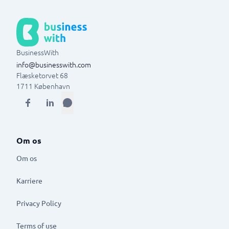
BusinessWith
info@businesswith.com
Flæsketorvet 68
1711
København
Om os
Om os
Karriere
Privacy Policy
Terms of use