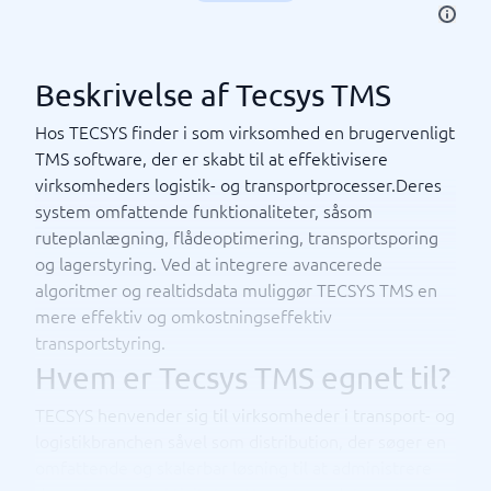
Beskrivelse af Tecsys TMS
Hos TECSYS finder i som virksomhed en brugervenligt
TMS software, der er skabt til at effektivisere
virksomheders logistik- og transportprocesser.Deres
system omfattende funktionaliteter, såsom
ruteplanlægning, flådeoptimering, transportsporing
og lagerstyring. Ved at integrere avancerede
algoritmer og realtidsdata muliggør TECSYS TMS en
mere effektiv og omkostningseffektiv
transportstyring.
Hvem er Tecsys TMS egnet til?
TECSYS henvender sig til virksomheder i transport- og
logistikbranchen såvel som distribution, der søger en
omfattende og skalerbar løsning til at administrere