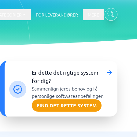
ATEGORIER
FOR LEVERANDØRER
MERE
Data & Analyse
Er dette det rigtige system
BI-værktøj
for dig?
Budget- og prognoseværktøjer
Sammenlign jeres behov og få
Budgetværktøj
personlige softwareanbefalinger.
Digital asset management-system
FIND DET RETTE SYSTEM
Finansiel rapportering
e
Integrationsplatform