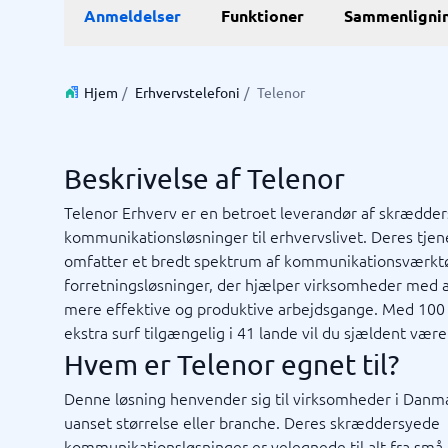
E-Commerce
ERP
Anmeldelser
Funktioner
Sammenligni
WMS-sy
E-handelsplatform
Forretni
Betalingsløsning
Lagersty
CMS
Økonomi
Hjem
/
Erhvervstelefoni
/
Telenor
PIM-system
Indkøbss
Webshop
ERP-sys
Supply c
Beskrivelse af Telenor
Se alle 7 
Telenor Erhverv er en betroet leverandør af skrædde
kommunikationsløsninger til erhvervslivet. Deres tjen
IT og infrastruktur
Kasses
omfatter et bredt spektrum af kommunikationsværktø
Remote desktop system
Bookings
forretningsløsninger, der hjælper virksomheder med 
Cloud as a service
Butiksda
mere effektive og produktive arbejdsgange. Med 100
Low code
Kassesys
ekstra surf tilgængelig i 41 lande vil du sjældent vær
Webhotel
Kassesys
Hvem er Telenor egnet til?
POS syst
POS-sys
Denne løsning henvender sig til virksomheder i Danm
Ikke sikker på hvilket system?
Startve
uanset størrelse eller branche. Deres skræddersyede
Systemguiden finder den rigtige på få minutter.
kommunikationsløsninger er velegnede til alt fra små