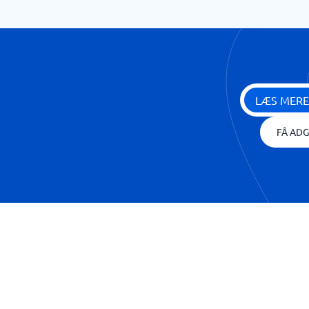
LÆS MERE
FÅ ADG