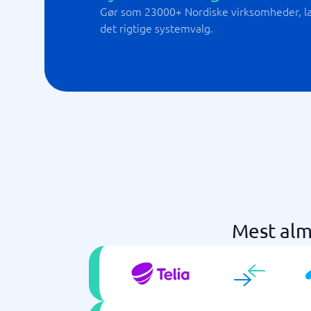
Gør som 23000+ Nordiske virksomheder, lad
det rigtige systemvalg.
Mest alm