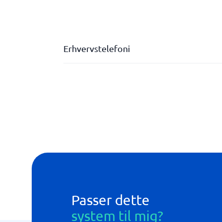
Erhvervstelefoni
Global dækning
Gratis opkald
Gratis opkald inden for virksomheden
Passer dette
system til mig?