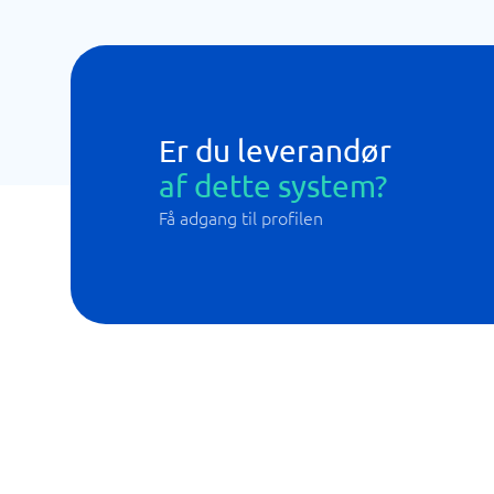
Er du leverandør
af dette system?
Få adgang til profilen