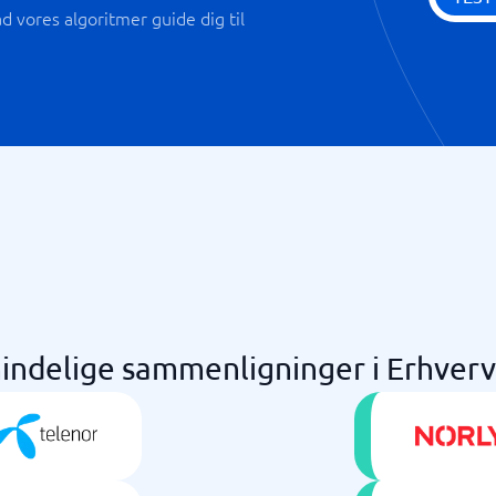
 vores algoritmer guide dig til
indelige sammenligninger i Erhverv