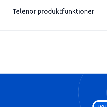
Telenor produktfunktioner
Gratis SMS
Telenors netværk
Ubegrænset surfing inkluderet
TEST