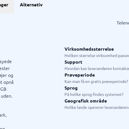
GDPR & compliance
nger
Alternativ
stem
GRC-system
KMA-værktøjer
KYC-system
Sikkerhedsprogram
ngssystemer
Fysiske sikkerhedssystemer
ringssystem
ISMS
Teleno
system
Compliance-system
ystem
Consent management platform
tem
Databeskyttelse & GDPR
hain management-system
Endpoint security
Virksomhedsstørrelse
→
Se alle 10 →
Hvilken størrelse virksomhed passer
rsyede
Support
ester
ystem
Live chat & chatbot
Hvordan kan leverandøren kontakte
jer og
Prøveperiode
ystem
Chatbot
at opnå
Kan man få en gratis prøveperiode?
tasystem
Livechat
Sprog
 GB
tem
På hvilke sprog findes systemet?
e uden.
tem butik
Geografisk område
em restaurant
Hvilke lande opererer leverandøren 
tem
ark,
jledning
 og