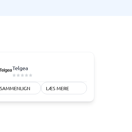
Telefoncentral & erhvervstelefoni
Erhvervstelefoni
IP-telefoni
Telgea
SAMMENLIGN
LÆS MERE