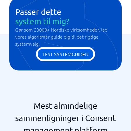
Tilpasningsdygtig brugergrænseflade
Passer dette
system til mig?
Gør som 23000+ Nordiske virksomheder, lad
vores algoritmer guide dig til det rigtige
systemvalg.
TEST SYSTEMGUIDEN
Mest almindelige
sammenligninger i Consent
management platform