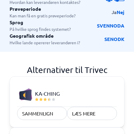
Hvordan kan leverandøren kontaktes?
Prøveperiode
Ja
Nej
Kan man få en gratis prøveperiode?
Sprog
SV
EN
NO
DA
På hvilke sprog findes systemet?
Geografisk område
SE
NO
DK
Hvilke lande opererer leverandøren i?
Alternativer til Trivec
KA-CHING
SAMMENLIGN
LÆS MERE