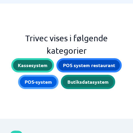
Trivec vises i følgende
kategorier
Kassesystem
POS system restaurant
POS-system
Butiksdatasystem