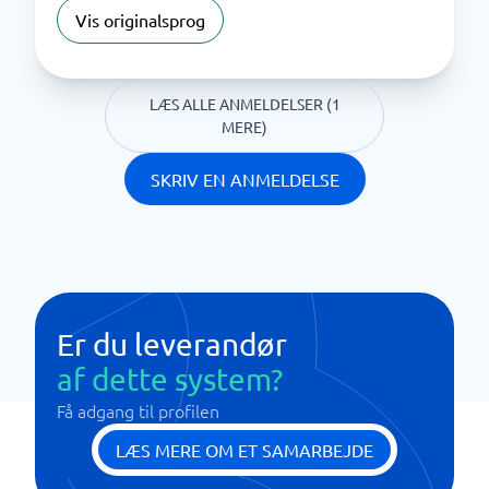
Vis originalsprog
LÆS ALLE ANMELDELSER (1
MERE)
SKRIV EN ANMELDELSE
Er du leverandør
af dette system?
Få adgang til profilen
LÆS MERE OM ET SAMARBEJDE