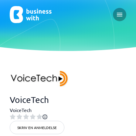
Open ma
VoiceTech
VoiceTech
SKRIV EN ANMELDELSE