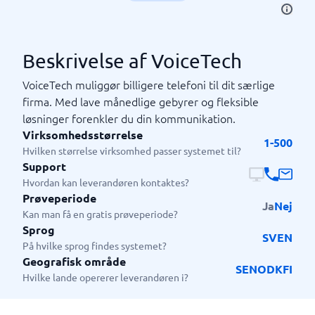
Beskrivelse af VoiceTech
VoiceTech muliggør billigere telefoni til dit særlige
firma. Med lave månedlige gebyrer og fleksible
løsninger forenkler du din kommunikation.
Virksomhedsstørrelse
1-500
Hvilken størrelse virksomhed passer systemet til?
Support
Hvordan kan leverandøren kontaktes?
Prøveperiode
Ja
Nej
Kan man få en gratis prøveperiode?
Sprog
SV
EN
På hvilke sprog findes systemet?
Geografisk område
SE
NO
DK
FI
Hvilke lande opererer leverandøren i?