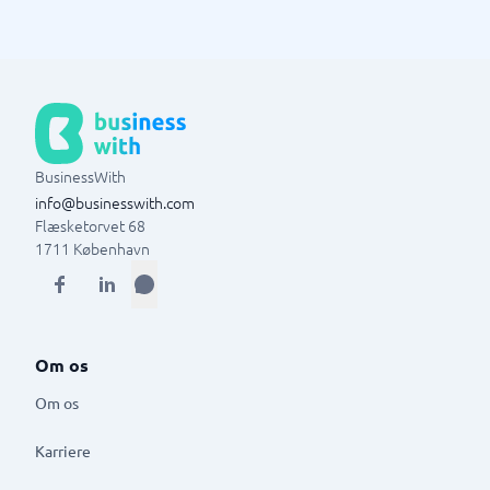
BusinessWith
info@businesswith.com
Flæsketorvet 68
1711
København
Om os
Om os
Karriere