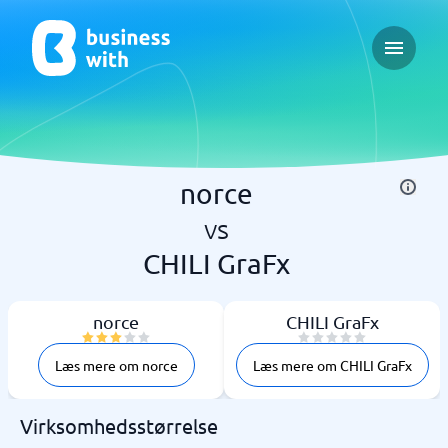
Open ma
norce
vs
CHILI GraFx
norce
CHILI GraFx
Læs mere om norce
Læs mere om CHILI GraFx
Virksomhedsstørrelse