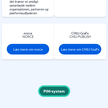
det kræver et smidigt
samarbejde mellem
organisationen, partneren og
platformsudbyderen.
norce
CHILI GraFx
NORCE
CHILI PUBLISH
Læs mere om norce
Læs mere om CHILI GraFx
PIM-system