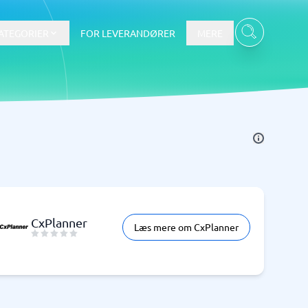
ATEGORIER
FOR LEVERANDØRER
MERE
Data & Analyse
BI-værktøj
Budget- og prognoseværktøjer
Budgetværktøj
Digital asset management-system
CxPlanner
Læs mere om CxPlanner
Finansiel rapportering
e
Integrationsplatform