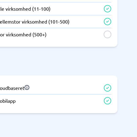
Telefoncentral & erhvervstelefoni
lle virksomhed (11-100)
Erhvervstelefoni
ellemstor virksomhed (101-500)
IP-telefoni
tor virksomhed (500+)
loudbaseret
obilapp