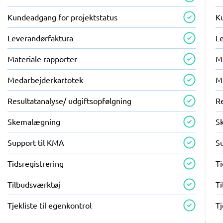
Kundeadgang for projektstatus
K
Leverandørfaktura
L
Materiale rapporter
M
Medarbejderkartotek
M
Resultatanalyse/ udgiftsopfølgning
Re
Skemalægning
S
Support til KMA
S
Tidsregistrering
Ti
Tilbudsværktøj
T
Tjekliste til egenkontrol
Tj