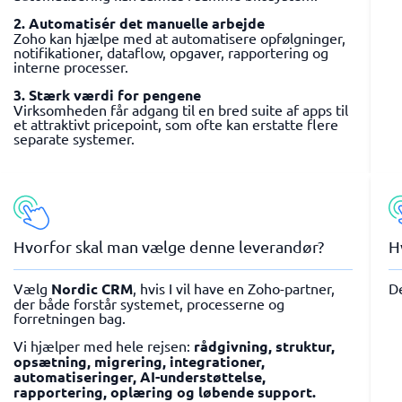
2. Automatisér det manuelle arbejde
Zoho kan hjælpe med at automatisere opfølgninger,
notifikationer, dataflow, opgaver, rapportering og
interne processer.
3. Stærk værdi for pengene
Virksomheden får adgang til en bred suite af apps til
et attraktivt pricepoint, som ofte kan erstatte flere
separate systemer.
Hvorfor skal man vælge denne leverandør?
H
Vælg
Nordic CRM
, hvis I vil have en Zoho-partner,
D
der både forstår systemet, processerne og
forretningen bag.
Vi hjælper med hele rejsen:
rådgivning, struktur,
opsætning, migrering, integrationer,
automatiseringer, AI-understøttelse,
rapportering, oplæring og løbende support.