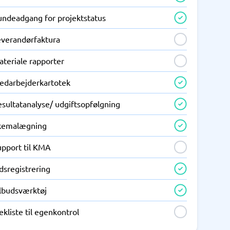
undeadgang for projektstatus
everandørfaktura
ateriale rapporter
edarbejderkartotek
sultatanalyse/ udgiftsopfølgning
kemalægning
upport til KMA
dsregistrering
ilbudsværktøj
ekliste til egenkontrol