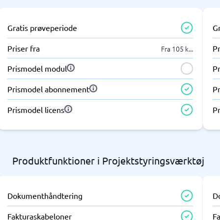
Gratis prøveperiode
G
Priser fra
Pr
Fra 105 k
...
Prismodel modul
P
Prismodel abonnement
P
Prismodel licens
Pr
Produktfunktioner i Projektstyringsværktøj
Dokumenthåndtering
D
Fakturaskabeloner
F