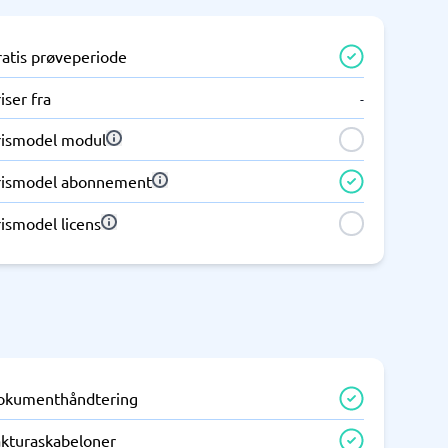
ratis prøveperiode
iser fra
-
rismodel modul
rismodel abonnement
ismodel licens
okumenthåndtering
akturaskabeloner