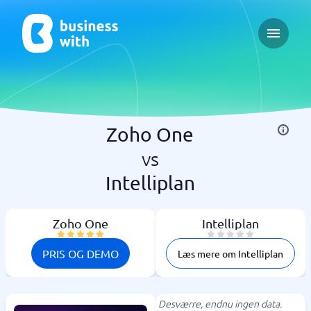
Open ma
Zoho One
vs
Intelliplan
Zoho One
Intelliplan
PRIS OG DEMO
Læs mere om Intelliplan
Desværre, endnu ingen data.