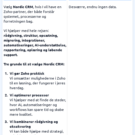
Vælg
Nordic CRM
, hvis I vil have en
Desværre, endnu ingen data.
Zoho-partner, der både forstår
systemet, processerne og
forretningen bag.
Vi hjælper med hele rejsen:
rådgivning, struktur, opsætning,
migrering, integrationer,
automatiseringer, AI-understøttelse,
rapportering, oplæring og løbende
support.
Tre grunde til at vælge Nordic CRM:
Vi gør Zoho praktisk
Vi omsætter mulighederne i Zoho
til en løsning, der fungerer i jeres
hverdag.
Vi optimerer processer
Vi hjælper med at finde de steder,
hvor AI, automatiseringer og
workflows kan spare tid og skabe
mere kvalitet.
Vi kombinerer rådgivning og
eksekvering
Vi kan både hjælpe med strategi,