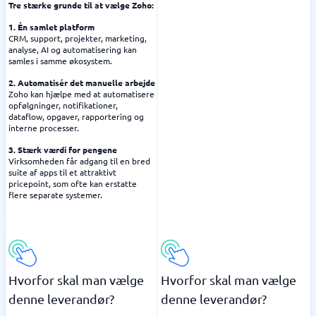
Tre stærke grunde til at vælge Zoho:
1. Én samlet platform
CRM, support, projekter, marketing,
analyse, AI og automatisering kan
samles i samme økosystem.
2. Automatisér det manuelle arbejde
Zoho kan hjælpe med at automatisere
opfølgninger, notifikationer,
dataflow, opgaver, rapportering og
interne processer.
3. Stærk værdi for pengene
Virksomheden får adgang til en bred
suite af apps til et attraktivt
pricepoint, som ofte kan erstatte
flere separate systemer.
Hvorfor skal man vælge
Hvorfor skal man vælge
denne leverandør?
denne leverandør?