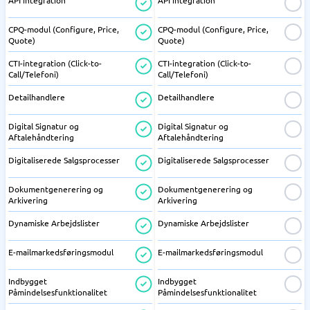
API integration
API integration
CPQ-modul (Configure, Price,
CPQ-modul (Configure, Price,
Quote)
Quote)
CTI-integration (Click-to-
CTI-integration (Click-to-
Call/Telefoni)
Call/Telefoni)
Detailhandlere
Detailhandlere
Digital Signatur og
Digital Signatur og
Aftalehåndtering
Aftalehåndtering
Digitaliserede Salgsprocesser
Digitaliserede Salgsprocesser
Dokumentgenerering og
Dokumentgenerering og
Arkivering
Arkivering
Dynamiske Arbejdslister
Dynamiske Arbejdslister
E-mailmarkedsføringsmodul
E-mailmarkedsføringsmodul
Indbygget
Indbygget
Påmindelsesfunktionalitet
Påmindelsesfunktionalitet