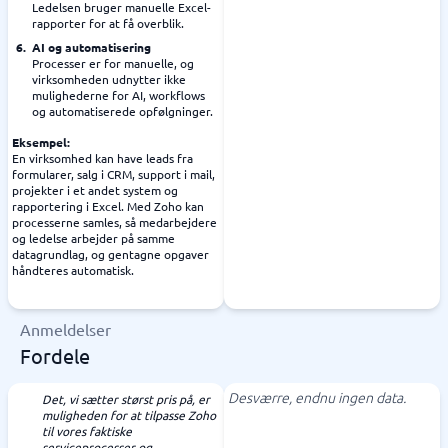
Ledelsen bruger manuelle Excel-
rapporter for at få overblik.
AI og automatisering
Processer er for manuelle, og
virksomheden udnytter ikke
mulighederne for AI, workflows
og automatiserede opfølgninger.
Eksempel:
En virksomhed kan have leads fra
formularer, salg i CRM, support i mail,
projekter i et andet system og
rapportering i Excel. Med Zoho kan
processerne samles, så medarbejdere
og ledelse arbejder på samme
datagrundlag, og gentagne opgaver
håndteres automatisk.
Anmeldelser
Fordele
Desværre, endnu ingen data.
Det, vi sætter størst pris på, er
muligheden for at tilpasse Zoho
til vores faktiske
serviceprocesser og