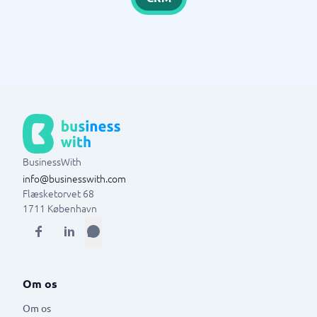
BusinessWith
info@businesswith.com
Flæsketorvet 68
1711
København
Om os
Om os