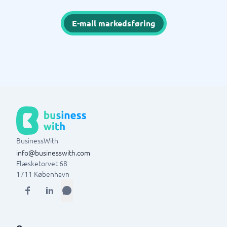
E-mail markedsføring
BusinessWith
info@businesswith.com
Flæsketorvet 68
1711
København