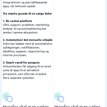
integrationer og specialtilpassede
apps, når behovet opstår.
Tre stærke grunde til at vælge Zoho:
1. Én samlet platform
CRM, support, projekter, marketing,
analyse, AI og automatisering kan
samles i samme økosystem.
2. Automatisér det manuelle arbejde
Zoho kan hjælpe med at automatisere
opfølgninger, notifikationer,
dataflow, opgaver, rapportering og
interne processer.
3. Stærk værdi for pengene
Virksomheden får adgang til en bred
suite af apps til et attraktivt
pricepoint, som ofte kan erstatte
flere separate systemer.
Hvorfor skal man vælge
Hvorfor skal man vælge