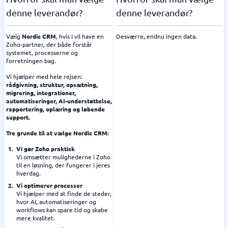
denne leverandør?
denne leverandør?
Vælg
Nordic CRM
, hvis I vil have en
Desværre, endnu ingen data.
Zoho-partner, der både forstår
systemet, processerne og
forretningen bag.
Vi hjælper med hele rejsen:
rådgivning, struktur, opsætning,
migrering, integrationer,
automatiseringer, AI-understøttelse,
rapportering, oplæring og løbende
support.
Tre grunde til at vælge Nordic CRM:
Vi gør Zoho praktisk
Vi omsætter mulighederne i Zoho
til en løsning, der fungerer i jeres
hverdag.
Vi optimerer processer
Vi hjælper med at finde de steder,
hvor AI, automatiseringer og
workflows kan spare tid og skabe
mere kvalitet.