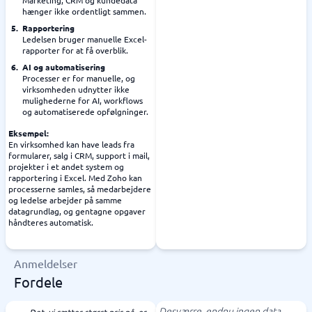
Marketing, CRM og kundedata
hænger ikke ordentligt sammen.
Rapportering
Ledelsen bruger manuelle Excel-
rapporter for at få overblik.
AI og automatisering
Processer er for manuelle, og
virksomheden udnytter ikke
mulighederne for AI, workflows
og automatiserede opfølgninger.
Eksempel:
En virksomhed kan have leads fra
formularer, salg i CRM, support i mail,
projekter i et andet system og
rapportering i Excel. Med Zoho kan
processerne samles, så medarbejdere
og ledelse arbejder på samme
datagrundlag, og gentagne opgaver
håndteres automatisk.
Anmeldelser
Fordele
Desværre, endnu ingen data.