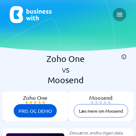
Open ma
Zoho One
vs
Moosend
Zoho One
Moosend
PRIS OG DEMO
Læs mere om Moosend
Desværre, endnu ingen data.