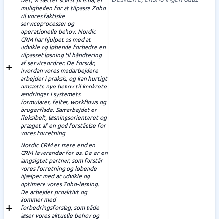
Det, vi sætter størst pris på, er
muligheden for at tilpasse Zoho
til vores faktiske
serviceprocesser og
operationelle behov. Nordic
CRM har hjulpet os med at
udvikle og løbende forbedre en
tilpasset løsning til håndtering
af serviceordrer. De forstår,
hvordan vores medarbejdere
arbejder i praksis, og kan hurtigt
omsætte nye behov til konkrete
ændringer i systemets
formularer, felter, workflows og
brugerflade. Samarbejdet er
fleksibelt, løsningsorienteret og
præget af en god forståelse for
vores forretning.
Nordic CRM er mere end en
CRM-leverandør for os. De er en
langsigtet partner, som forstår
vores forretning og løbende
hjælper med at udvikle og
optimere vores Zoho-løsning.
De arbejder proaktivt og
kommer med
forbedringsforslag, som både
løser vores aktuelle behov og