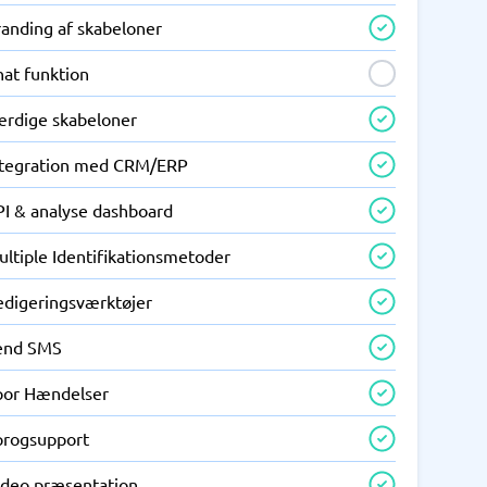
randing af skabeloner
hat funktion
ærdige skabeloner
ntegration med CRM/ERP
PI & analyse dashboard
ltiple Identifikationsmetoder
edigeringsværktøjer
end SMS
por Hændelser
progsupport
ideo præsentation