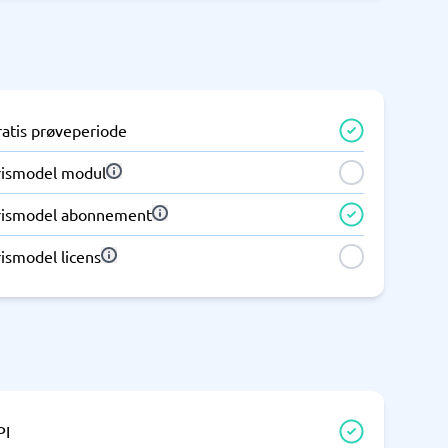
Telefoncentral & erhvervstelefoni
Erhvervstelefoni
IP-telefoni
ratis prøveperiode
rismodel modul
rismodel abonnement
ismodel licens
PI