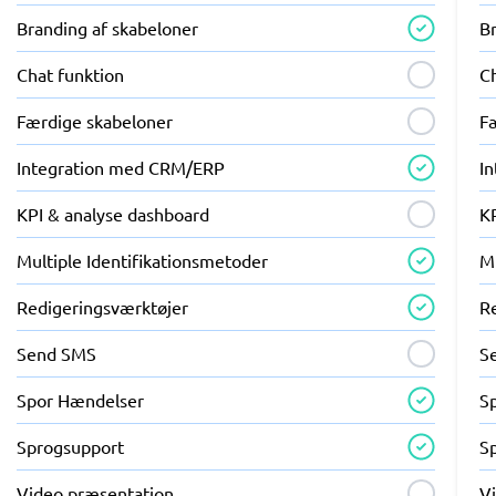
Branding af skabeloner
B
Chat funktion
C
Færdige skabeloner
F
Integration med CRM/ERP
I
KPI & analyse dashboard
K
Multiple Identifikationsmetoder
Mu
Redigeringsværktøjer
R
Send SMS
S
Spor Hændelser
S
Sprogsupport
S
Video præsentation
V