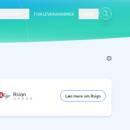
ATEGORIER
FOR LEVERANDØRER
MERE
Data & Analyse
BI-værktøj
Budget- og prognoseværktøjer
Budgetværktøj
Digital asset management-system
Rsign
Læs mere om Rsign
Finansiel rapportering
e
Integrationsplatform