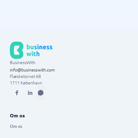
BusinessWith
info@businesswith.com
Flæsketorvet 68
1711
København
Om os
Om os