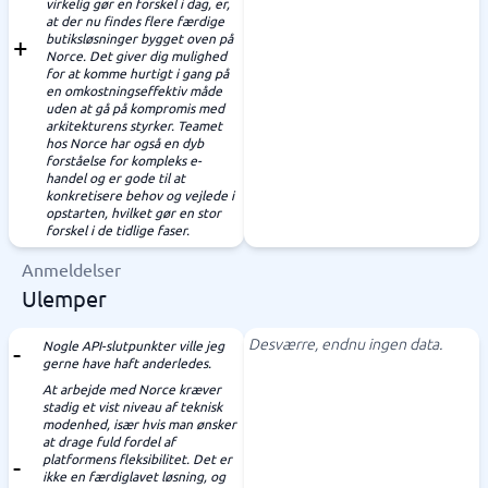
virkelig gør en forskel i dag, er,
at der nu findes flere færdige
butiksløsninger bygget oven på
Norce. Det giver dig mulighed
for at komme hurtigt i gang på
en omkostningseffektiv måde
uden at gå på kompromis med
arkitekturens styrker. Teamet
hos Norce har også en dyb
forståelse for kompleks e-
handel og er gode til at
konkretisere behov og vejlede i
opstarten, hvilket gør en stor
forskel i de tidlige faser.
Anmeldelser
Ulemper
Desværre, endnu ingen data.
Nogle API-slutpunkter ville jeg
gerne have haft anderledes.
At arbejde med Norce kræver
stadig et vist niveau af teknisk
modenhed, især hvis man ønsker
at drage fuld fordel af
platformens fleksibilitet. Det er
ikke en færdiglavet løsning, og