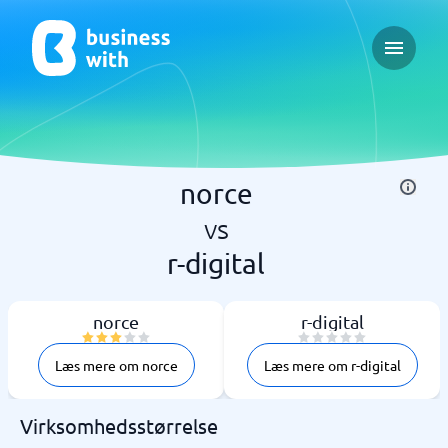
Open ma
norce
vs
r-digital
norce
r-digital
Læs mere om norce
Læs mere om r-digital
Virksomhedsstørrelse