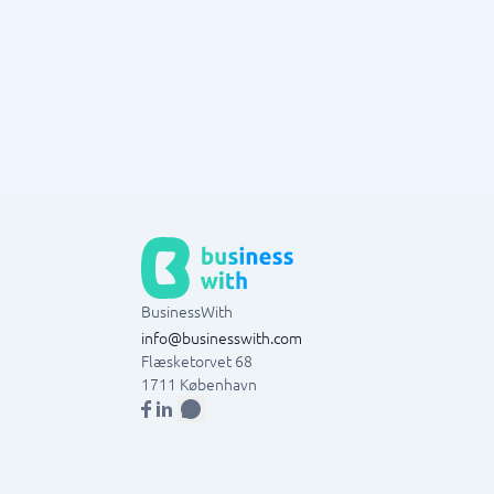
BusinessWith
info@businesswith.com
Flæsketorvet 68
1711
København