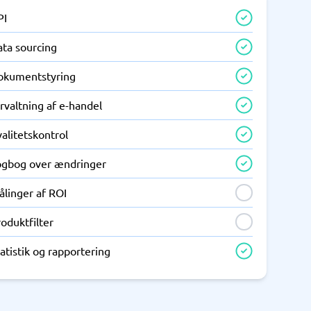
PI
ata sourcing
okumentstyring
rvaltning af e-handel
alitetskontrol
ogbog over ændringer
ålinger af ROI
oduktfilter
atistik og rapportering