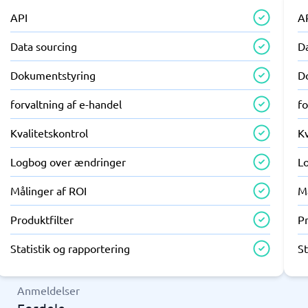
API
A
Data sourcing
D
Dokumentstyring
D
forvaltning af e-handel
fo
Kvalitetskontrol
Kv
Logbog over ændringer
L
Målinger af ROI
M
Produktfilter
Pr
Statistik og rapportering
St
Anmeldelser