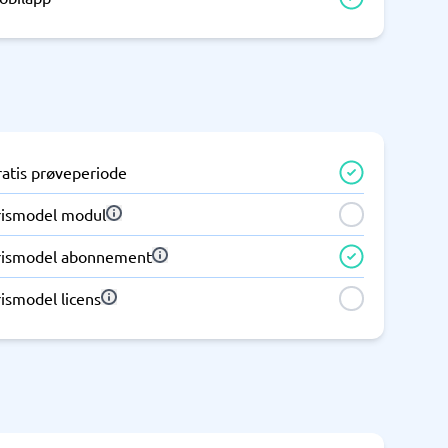
Telefoncentral & erhvervstelefoni
Erhvervstelefoni
IP-telefoni
ratis prøveperiode
rismodel modul
rismodel abonnement
ismodel licens