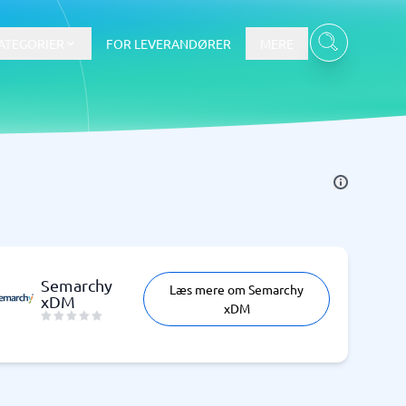
ATEGORIER
FOR LEVERANDØRER
MERE
Data & Analyse
BI-værktøj
Budget- og prognoseværktøjer
Budgetværktøj
Semarchy
Læs mere om Semarchy
Digital asset management-system
xDM
xDM
Finansiel rapportering
e
Integrationsplatform