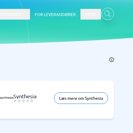
ATEGORIER
FOR LEVERANDØRER
MERE
Data & Analyse
BI-værktøj
Budget- og prognoseværktøjer
Budgetværktøj
Digital asset management-system
Synthesia
Læs mere om Synthesia
Finansiel rapportering
e
Integrationsplatform