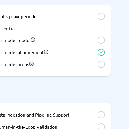
ratis prøveperiode
iser fra
-
rismodel modul
rismodel abonnement
ismodel licens
ta Ingestion and Pipeline Support
uman-in-the-Loop Validation