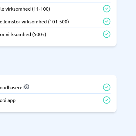
Telefoncentral & erhvervstelefoni
lle virksomhed (11-100)
Erhvervstelefoni
ellemstor virksomhed (101-500)
IP-telefoni
tor virksomhed (500+)
loudbaseret
obilapp