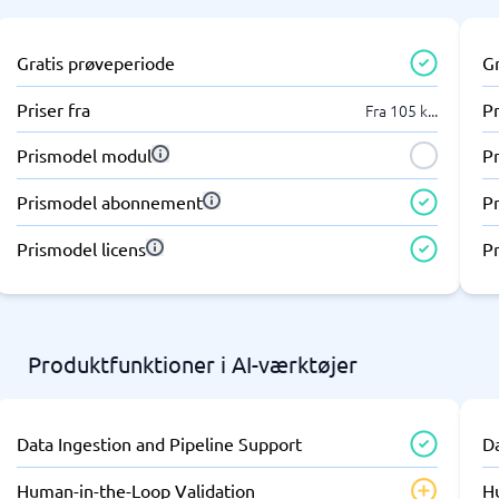
Gratis prøveperiode
G
Priser fra
Pr
Fra 105 k
...
Prismodel modul
P
Prismodel abonnement
P
Prismodel licens
Pr
Produktfunktioner i AI-værktøjer
Data Ingestion and Pipeline Support
Da
Human-in-the-Loop Validation
H