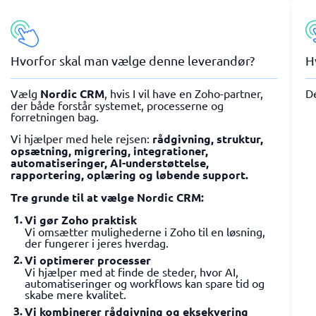
Hvorfor skal man vælge denne leverandør?
H
Vælg
Nordic CRM
, hvis I vil have en Zoho-partner,
D
der både forstår systemet, processerne og
forretningen bag.
Vi hjælper med hele rejsen:
rådgivning, struktur,
opsætning, migrering, integrationer,
automatiseringer, AI-understøttelse,
rapportering, oplæring og løbende support.
Tre grunde til at vælge Nordic CRM:
Vi gør Zoho praktisk
Vi omsætter mulighederne i Zoho til en løsning,
der fungerer i jeres hverdag.
Vi optimerer processer
Vi hjælper med at finde de steder, hvor AI,
automatiseringer og workflows kan spare tid og
skabe mere kvalitet.
Vi kombinerer rådgivning og eksekvering