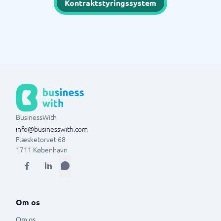
Kontraktstyringssystem
BusinessWith
info@businesswith.com
Flæsketorvet 68
1711
København
Om os
Om os