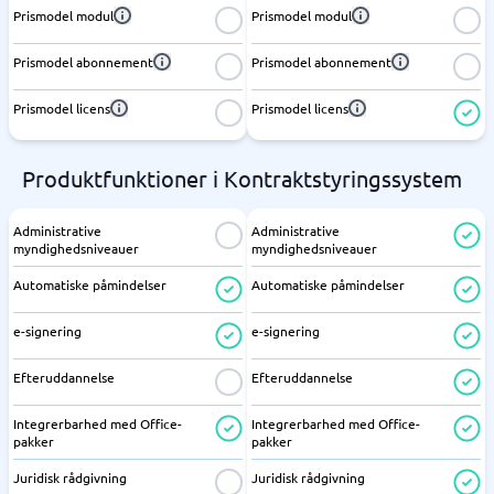
Prismodel modul
Prismodel modul
Prismodel abonnement
Prismodel abonnement
Prismodel licens
Prismodel licens
Produktfunktioner i Kontraktstyringssystem
Administrative
Administrative
myndighedsniveauer
myndighedsniveauer
Automatiske påmindelser
Automatiske påmindelser
e-signering
e-signering
Efteruddannelse
Efteruddannelse
Integrerbarhed med Office-
Integrerbarhed med Office-
pakker
pakker
Juridisk rådgivning
Juridisk rådgivning