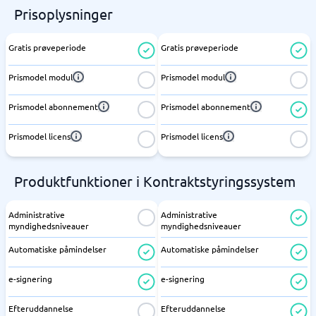
Prisoplysninger
Gratis prøveperiode
Gratis prøveperiode
Prismodel modul
Prismodel modul
Prismodel abonnement
Prismodel abonnement
Prismodel licens
Prismodel licens
Produktfunktioner i Kontraktstyringssystem
Administrative
Administrative
myndighedsniveauer
myndighedsniveauer
Automatiske påmindelser
Automatiske påmindelser
e-signering
e-signering
Efteruddannelse
Efteruddannelse