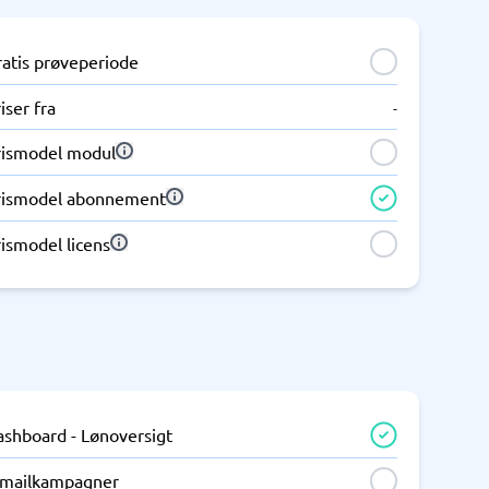
ratis prøveperiode
iser fra
-
rismodel modul
rismodel abonnement
ismodel licens
ashboard - Lønoversigt
-mailkampagner