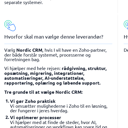
separate systemer.
Hvorfor skal man vælge denne leverandør?
H
Vælg
Nordic CRM
, hvis I vil have en Zoho-partner,
D
der både forstår systemet, processerne og
forretningen bag.
Vi hjælper med hele rejsen:
rådgivning, struktur,
opsætning, migrering, integrationer,
automatiseringer, AI-understøttelse,
rapportering, oplæring og løbende support.
Tre grunde til at vælge Nordic CRM:
Vi gør Zoho praktisk
Vi omsætter mulighederne i Zoho til en løsning,
der fungerer i jeres hverdag.
Vi optimerer processer
Vi hjælper med at finde de steder, hvor AI,
automatiseringer og workflows kan spare tid og