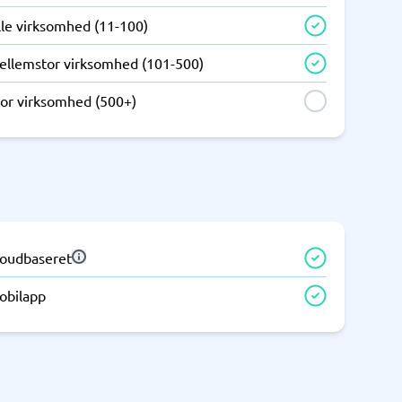
Telefoncentral & erhvervstelefoni
lle virksomhed (11-100)
Erhvervstelefoni
ellemstor virksomhed (101-500)
IP-telefoni
tor virksomhed (500+)
loudbaseret
obilapp