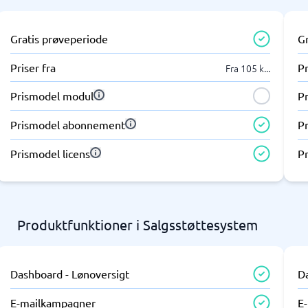
Gratis prøveperiode
G
Priser fra
Pr
Fra 105 k
...
Prismodel modul
P
Prismodel abonnement
P
Prismodel licens
Pr
Produktfunktioner i Salgsstøttesystem
Dashboard - Lønoversigt
D
E-mailkampagner
E