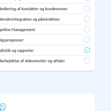
åndtering af kontakter og kundeemner
alenderintegration og påmindelser
ipeline Management
algsprognoser
atistik og rapporter
darbejdelse af dokumenter og aftaler