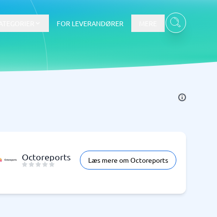
ATEGORIER
FOR LEVERANDØRER
MERE
Data & Analyse
BI-værktøj
Budget- og prognoseværktøjer
Budgetværktøj
Digital asset management-system
Octoreports
Læs mere om Octoreports
Finansiel rapportering
e
Integrationsplatform