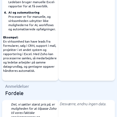
Ledelsen bruger manuelle Excel-
rapporter for at få overblik.
AI og automatisering
Processer er for manuelle, og
virksomheden udnytter ikke
mulighederne for AI, workflows
og automatiserede opfølgninger.
Eksempel:
En virksomhed kan have leads fra
formularer, salg i CRM, support i mail,
projekter i et andet system og
rapportering i Excel. Med Zoho kan
processerne samles, så medarbejdere
og ledelse arbejder på samme
datagrundlag, og gentagne opgaver
håndteres automatisk.
Anmeldelser
Fordele
Desværre, endnu ingen data.
Det, vi sætter størst pris på, er
muligheden for at tilpasse Zoho
til vores faktiske
serviceprocesser og