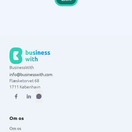
BusinessWith
info@businesswith.com
Flæsketorvet 68
1711
København
Om os
Om os