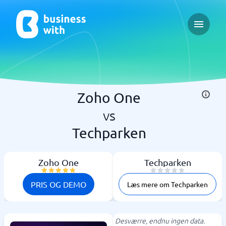
Open ma
Zoho One
vs
Techparken
Zoho One
Techparken
PRIS OG DEMO
Læs mere om Techparken
Desværre, endnu ingen data.