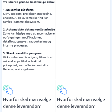
Tre stærke grunde til at vælge Zoho:
1. Én samlet platform
CRM, support, projekter, marketing,
analyse, AI og automatisering kan
samles i samme økosystem.
2. Automatisér det manuelle arbejde
Zoho kan hjælpe med at automatisere
opfølgninger, notifikationer,
dataflow, opgaver, rapportering og
interne processer.
3. Stærk værdi for pengene
Virksomheden får adgang til en bred
suite af apps til et attraktivt
pricepoint, som ofte kan erstatte
flere separate systemer.
Hvorfor skal man vælge
Hvorfor skal man vælge
denne leverandør?
denne leverandør?