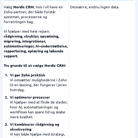
Vælg
Nordic CRM
, hvis I vil have en
Desværre, endnu ingen data.
Zoho-partner, der både forstår
systemet, processerne og
forretningen bag.
Vi hjælper med hele rejsen:
rådgivning, struktur, opsætning,
migrering, integrationer,
automatiseringer, AI-understøttelse,
rapportering, oplæring og løbende
support.
Tre grunde til at vælge Nordic CRM:
Vi gør Zoho praktisk
Vi omsætter mulighederne i Zoho
til en løsning, der fungerer i jeres
hverdag.
Vi optimerer processer
Vi hjælper med at finde de steder,
hvor AI, automatiseringer og
workflows kan spare tid og skabe
mere kvalitet.
Vi kombinerer rådgivning og
eksekvering
Vi kan både hjælpe med strategi,