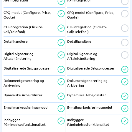
API integration
API integration
CPQ-modul (Configure, Price,
CPQ-modul (Configure, Price,
Quote)
Quote)
CTI-integration (Click-to-
CTI-integration (Click-to-
Call/Telefoni)
Call/Telefoni)
Detailhandlere
Detailhandlere
Digital Signatur og
Digital Signatur og
Aftalehåndtering
Aftalehåndtering
Digitaliserede Salgsprocesser
Digitaliserede Salgsprocesser
Dokumentgenerering og
Dokumentgenerering og
Arkivering
Arkivering
Dynamiske Arbejdslister
Dynamiske Arbejdslister
E-mailmarkedsføringsmodul
E-mailmarkedsføringsmodul
Indbygget
Indbygget
Påmindelsesfunktionalitet
Påmindelsesfunktionalitet