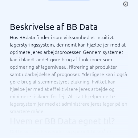
Beskrivelse af BB Data
Hos BBdata finder i som virksomhed et intuitivt
lagerstyringssystem, der nemt kan hjælpe jer med at
optimere jeres arbejdsprocesser. Gennem systemet
kan i blandt andet gøre brug af funktioner som
optimering af lagerniveau, filtrering af produkter
samt udarbejdelse af prognoser. Yderligere kan i også
gøre brug af stemmestyret plukning, hvilket kan
hjælpe jer med at effektivisere jeres arbejde og
minimere risikoen for fejl. Alt i alt hjælper dette
lagersystem jer med at administrere jeres lager på en
smartere måde.
Hvem er BB Data egnet til?
Dette system henvender sig specielt til små og