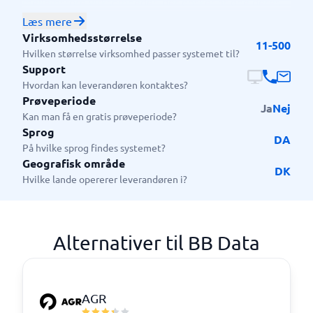
mellemstore virksomheder, der ønsker at øge deres
lagerstyring effektivitet og produktivitet. Systemet er
Læs mere
nemt at implementere og integrere med jeres andre
Virksomhedsstørrelse
11-500
systemer, hvilket gør det let at komme i gang. Blandt
Hvilken størrelse virksomhed passer systemet til?
deres kunder finder man virksomheder indenfor
Support
forskellige brancher såsom detailhandel, logistik,
Hvordan kan leverandøren kontaktes?
Prøveperiode
produktion og sundhedssektoren.
Ja
Nej
Kan man få en gratis prøveperiode?
Sprog
DA
På hvilke sprog findes systemet?
Geografisk område
DK
Hvilke lande opererer leverandøren i?
Alternativer til BB Data
AGR