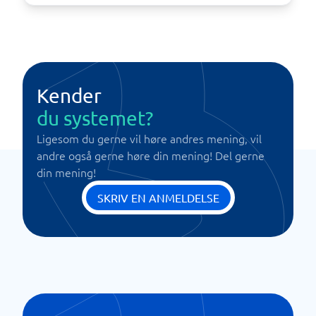
Kender
du systemet?
Ligesom du gerne vil høre andres mening, vil
andre også gerne høre din mening! Del gerne
din mening!
SKRIV EN ANMELDELSE