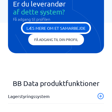
Er du leverandør
af dette system?
Få adgang til profilen
LÆS MERE OM ET SAMARBEJDE
FÅ ADGANG TIL DIN PROFIL
BB Data produktfunktioner
Lagerstyringssystem
API