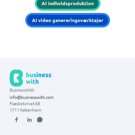
AI indholdsproduktion
AI video genereringsværktøjer
BusinessWith
info@businesswith.com
Flæsketorvet 68
1711
København