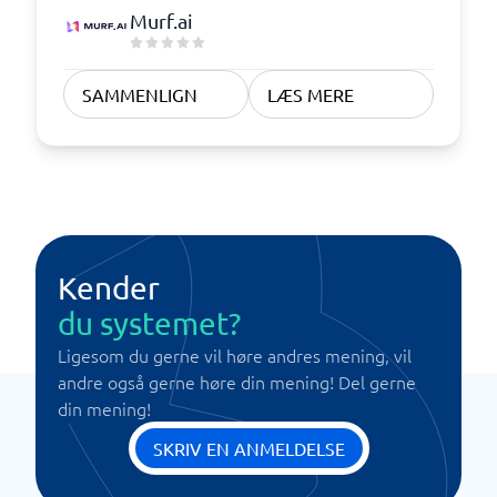
Murf.ai
SAMMENLIGN
LÆS MERE
Kender
du systemet?
Ligesom du gerne vil høre andres mening, vil
andre også gerne høre din mening! Del gerne
din mening!
SKRIV EN ANMELDELSE