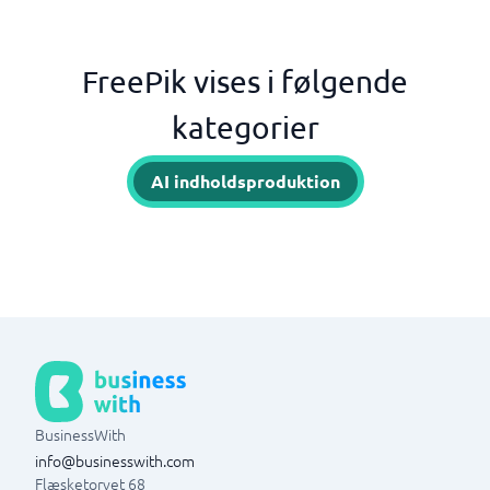
FreePik vises i følgende
kategorier
AI indholdsproduktion
BusinessWith
info@businesswith.com
Flæsketorvet 68