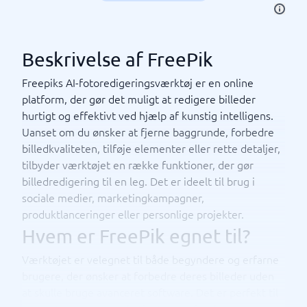
Beskrivelse af FreePik
Freepiks AI-fotoredigeringsværktøj er en online
platform, der gør det muligt at redigere billeder
hurtigt og effektivt ved hjælp af kunstig intelligens.
Uanset om du ønsker at fjerne baggrunde, forbedre
billedkvaliteten, tilføje elementer eller rette detaljer,
tilbyder værktøjet en række funktioner, der gør
billedredigering til en leg. Det er ideelt til brug i
sociale medier, marketingkampagner,
produktlanceringer eller personlige projekter.
Hvem er FreePik egnet til?
Værktøjet er velegnet til både begyndere og erfarne
brugere, der ønsker at forbedre deres billeder uden
at skulle bruge avanceret software. Det er perfekt til