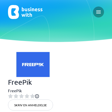
Open ma
FreePik
FreePik
SKRIV EN ANMELDELSE