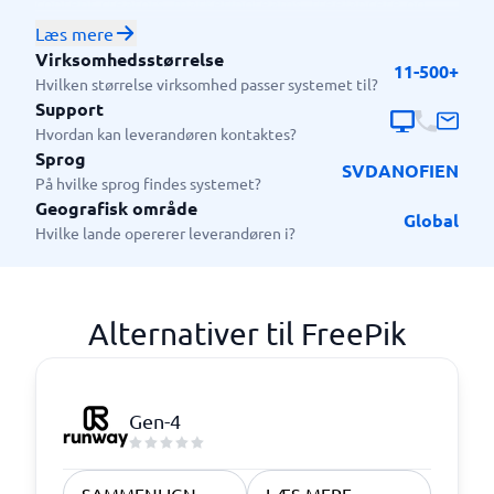
content creators, marketingteams, freelancere og
virksomheder, der har brug for at producere visuelt
Læs mere
indhold hurtigt og effektivt.
Virksomhedsstørrelse
11-500+
Hvilken størrelse virksomhed passer systemet til?
Support
Hvordan kan leverandøren kontaktes?
Sprog
SV
DA
NO
FI
EN
På hvilke sprog findes systemet?
Geografisk område
Global
Hvilke lande opererer leverandøren i?
Alternativer til FreePik
Gen-4