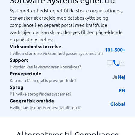
Software Systems egnet til?
Systemet er bedst egnet til de større organisationer,
der ønsker at arbejde med databeskyttelse og
compliance i en separat portal med kraftfulde
værktøjer, der kan skræddersyes til den pågældende
organisations behov.
Virksomhedsstørrelse
101-500+
Hvilken størrelse virksomhed passer systemet til?
Support
Hvordan kan leverandøren kontaktes?
Prøveperiode
Ja
Nej
Kan man få en gratis prøveperiode?
Sprog
EN
På hvilke sprog findes systemet?
Geografisk område
Global
Hvilke lande opererer leverandøren i?
Alternativer til Compliance