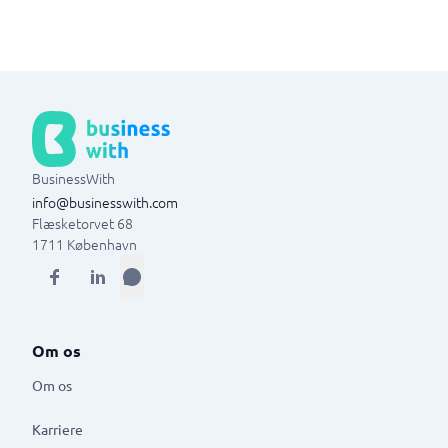
BusinessWith
info@businesswith.com
Flæsketorvet 68
1711
København
Om os
Om os
Karriere