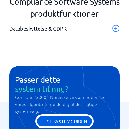
Compliance Software Systems
produktfunktioner
Databeskyttelse & GDPR
Avanceret statistik
Due-diligence-system
Forvaltning af politikker
ISO-overholdelse
Overholdelse af GDPR
Passer dette
system til mig?
Gør som 23000+ Nordiske virksomheder, lad
vores algoritmer guide dig til det rigtige
systemvalg.
TEST SYSTEMGUIDEN