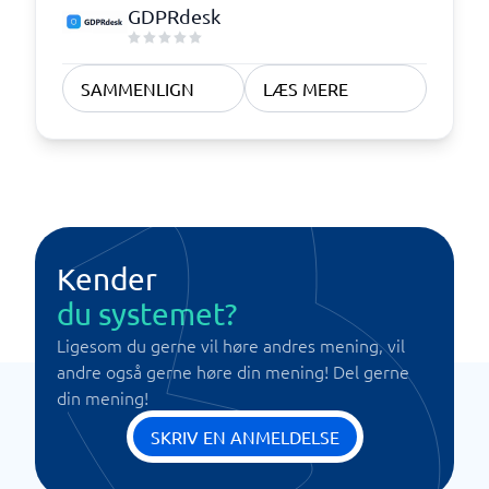
GDPRdesk
SAMMENLIGN
LÆS MERE
Kender
du systemet?
Ligesom du gerne vil høre andres mening, vil
andre også gerne høre din mening! Del gerne
din mening!
SKRIV EN ANMELDELSE