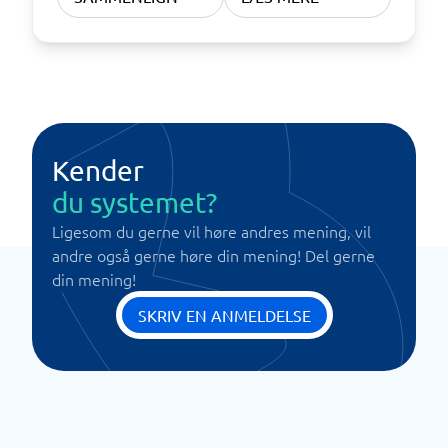
Kender
du systemet?
Ligesom du gerne vil høre andres mening, vil
andre også gerne høre din mening! Del gerne
din mening!
SKRIV EN ANMELDELSE