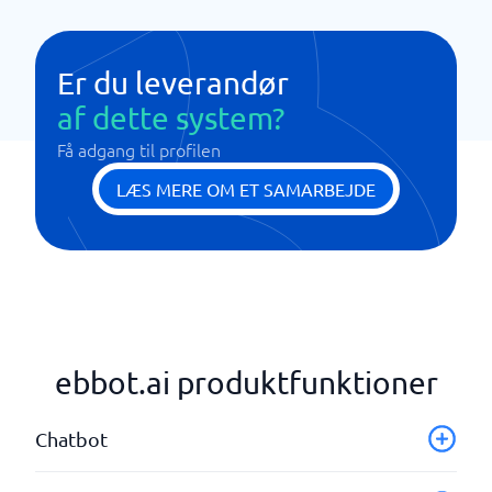
Er du leverandør
af dette system?
Få adgang til profilen
LÆS MERE OM ET SAMARBEJDE
ebbot.ai produktfunktioner
Chatbot