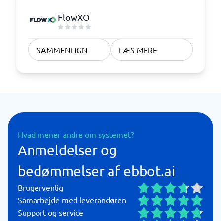
FlowXO
SAMMENLIGN
LÆS MERE
Hvad mener andre om systemet?
Anmeldelser og
bedømmelser af ebbot.ai
Brugervenlig
Samarbejde med leverandøren
Support og service