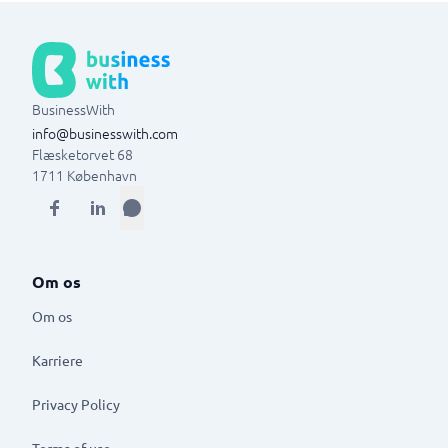
BusinessWith
info@businesswith.com
Flæsketorvet 68
1711
København
Om os
Om os
Karriere
Privacy Policy
Terms of use