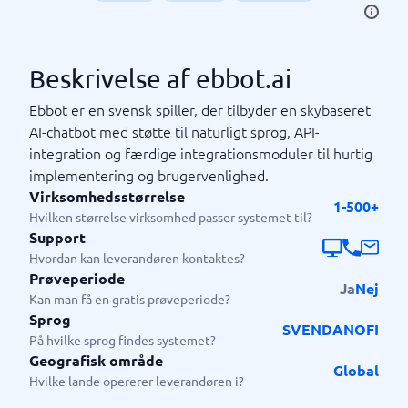
Beskrivelse af ebbot.ai
Ebbot er en svensk spiller, der tilbyder en skybaseret
AI-chatbot med støtte til naturligt sprog, API-
integration og færdige integrationsmoduler til hurtig
implementering og brugervenlighed.
Virksomhedsstørrelse
1-500+
Hvilken størrelse virksomhed passer systemet til?
Support
Hvordan kan leverandøren kontaktes?
Prøveperiode
Ja
Nej
Kan man få en gratis prøveperiode?
Sprog
SV
EN
DA
NO
FI
På hvilke sprog findes systemet?
Geografisk område
Global
Hvilke lande opererer leverandøren i?