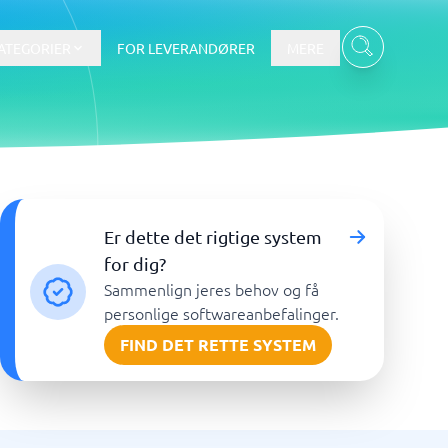
ATEGORIER
FOR LEVERANDØRER
MERE
Data & Analyse
Er dette det rigtige system
BI-værktøj
for dig?
Budget- og prognoseværktøjer
Sammenlign jeres behov og få
Budgetværktøj
personlige softwareanbefalinger.
Digital asset management-system
FIND DET RETTE SYSTEM
Finansiel rapportering
e
Integrationsplatform