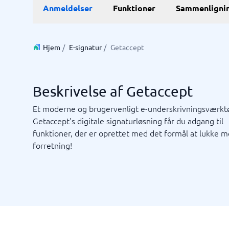
E-Commerce
ERP
Anmeldelser
Funktioner
Sammenligni
WMS-sy
E-handelsplatform
Forretni
Betalingsløsning
Lagersty
CMS
Økonomi
Hjem
/
E-signatur
/
Getaccept
PIM-system
Indkøbss
Webshop
ERP-sys
Supply c
Beskrivelse af Getaccept
Se alle 7 
Et moderne og brugervenligt e-underskrivningsværkt
Getaccept's digitale signaturløsning får du adgang til
IT og infrastruktur
Kasses
funktioner, der er oprettet med det formål at lukke 
Remote desktop system
Bookings
forretning!
Cloud as a service
Butiksda
Low code
Kassesys
Webhotel
Kassesys
POS syst
POS-sys
Ikke sikker på hvilket system?
Startve
Systemguiden finder den rigtige på få minutter.