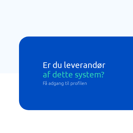
Er du leverandør
af dette system?
Få adgang til profilen