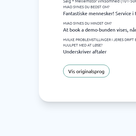
Salg
•
Mellemstor virksomhed (101-50
HVAD SYNES DU BEDST OM?
Fantastiske mennesker! Service i 
HVAD SYNES DU MINDST OM?
At book a demo-bunden vises, når 
HVILKE PROBLEMSTILLINGER I JERES DRIFT
HJULPET MED AT LØSE?
Underskriver aftaler
Vis originalsprog