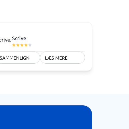
Telefoncentral & erhvervstelefoni
Erhvervstelefoni
IP-telefoni
Scrive
SAMMENLIGN
LÆS MERE