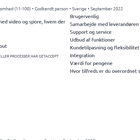
ksomhed (11-100)
•
Godkendt person
•
Sverige
•
September 2022
Brugervenlig
med video og spore, hvem der
Samarbejde med leverandøren
Support og service
Udbud af funktioner
yout
Kundetilpasning og fleksibilitet
Integration
 ELLER PROCESSER HAR GETACCEPT
Værdi for pengene
Hvor tilfreds er du overordnet 