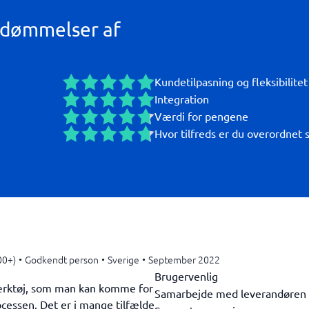
edømmelser af
Kundetilpasning og fleksibilitet
Integration
Værdi for pengene
Hvor tilfreds er du overordnet 
00+)
•
Godkendt person
•
Sverige
•
September 2022
Brugervenlig
værktøj, som man kan komme for
Samarbejde med leverandøren
ocessen. Det er i mange tilfælde