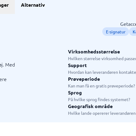
GDPR & compliance
nger
Alternativ
stem
GRC-system
KMA-værktøjer
KYC-system
Sikkerhedsprogram
ngssystemer
Fysiske sikkerhedssystemer
ringssystem
ISMS
Getacce
system
Compliance-system
E-signatur
K
ystem
Consent management platform
tem
Databeskyttelse & GDPR
hain management-system
Endpoint security
Virksomhedsstørrelse
→
Se alle 10 →
Hvilken størrelse virksomhed passer
øj. Med
Support
ystem
Live chat & chatbot
Hvordan kan leverandøren kontakte
mere
Prøveperiode
ystem
Chatbot
Kan man få en gratis prøveperiode?
tasystem
Livechat
Sprog
tem
På hvilke sprog findes systemet?
tem butik
Geografisk område
em restaurant
Hvilke lande opererer leverandøren 
tem
jledning