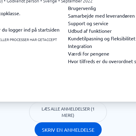
0)
•
Godkendt person
•
Sverige
•
September 2022
Brugervenlig
topklasse.
Samarbejde med leverandøren
Support og service
du logger ind på startsiden
Udbud af funktioner
Kundetilpasning og fleksibilitet
 ELLER PROCESSER HAR GETACCEPT
Integration
Værdi for pengene
Hvor tilfreds er du overordnet 
LÆS ALLE ANMELDELSER (1
MERE)
SKRIV EN ANMELDELSE