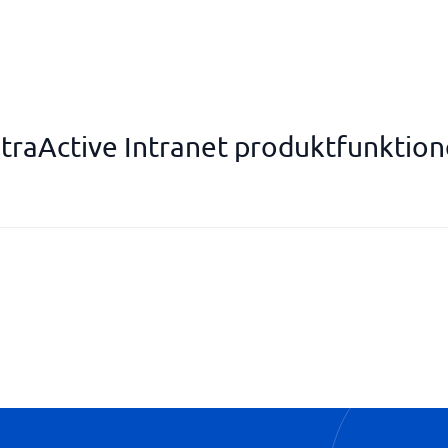
ntraActive Intranet produktfunktion
Kommunikation og radio- og tv
Opgaveforvaltning
Videoopkald