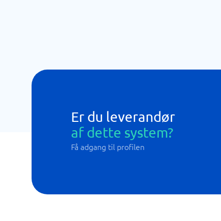
Er du leverandør
af dette system?
Få adgang til profilen