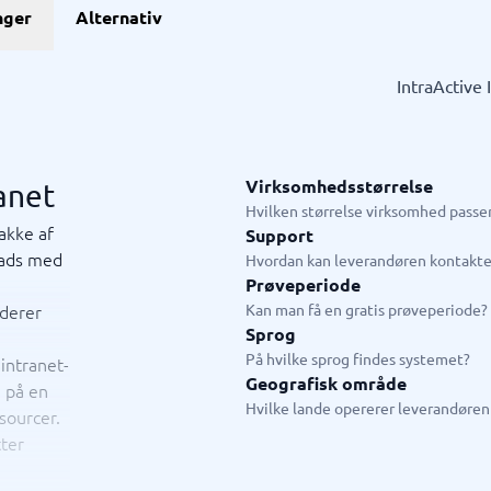
GDPR & compliance
nger
Alternativ
stem
GRC-system
KMA-værktøjer
KYC-system
Sikkerhedsprogram
ngssystemer
Fysiske sikkerhedssystemer
ringssystem
ISMS
IntraActive 
system
Compliance-system
ystem
Consent management platform
tem
Databeskyttelse & GDPR
hain management-system
Endpoint security
Virksomhedsstørrelse
ranet
→
Se alle 10 →
Hvilken størrelse virksomhed passer
akke af
Support
plads med
ystem
Live chat & chatbot
Hvordan kan leverandøren kontakte
Prøveperiode
ystem
Chatbot
uderer
Kan man få en gratis prøveperiode?
tasystem
Livechat
Sprog
tem
På hvilke sprog findes systemet?
intranet-
tem butik
Geografisk område
n på en
em restaurant
Hvilke lande opererer leverandøren 
sourcer.
tem
tter
jledning