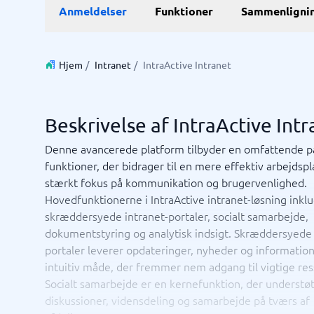
E-Commerce
ERP
Anmeldelser
Funktioner
Sammenligni
WMS-sy
E-handelsplatform
Forretni
Betalingsløsning
Lagersty
CMS
Økonomi
Hjem
/
Intranet
/
IntraActive Intranet
PIM-system
Indkøbss
Webshop
ERP-sys
Supply c
Beskrivelse af IntraActive Int
Se alle 7 
Denne avancerede platform tilbyder en omfattende p
funktioner, der bidrager til en mere effektiv arbejds
IT og infrastruktur
Kasses
stærkt fokus på kommunikation og brugervenlighed.
Remote desktop system
Bookings
Hovedfunktionerne i IntraActive intranet-løsning inkl
Cloud as a service
Butiksda
skræddersyede intranet-portaler, socialt samarbejde,
Low code
Kassesys
dokumentstyring og analytisk indsigt. Skræddersyede 
Webhotel
Kassesys
portaler leverer opdateringer, nyheder og informatio
POS syst
intuitiv måde, der fremmer nem adgang til vigtige res
POS-sys
Socialt samarbejde er en kernefunktion, der understø
Ikke sikker på hvilket system?
Startve
diskussioner, vidensdeling og samarbejde på tværs af
Systemguiden finder den rigtige på få minutter.