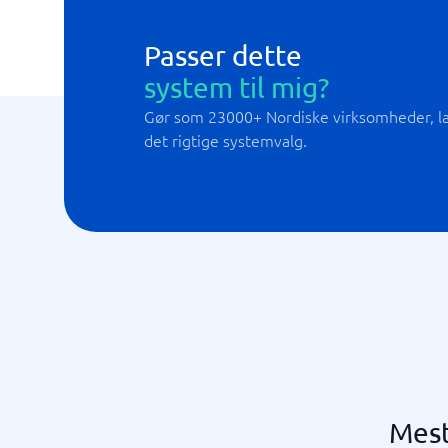
Passer dette
system til mig?
Gør som 23000+ Nordiske virksomheder, lad
det rigtige systemvalg.
Mest