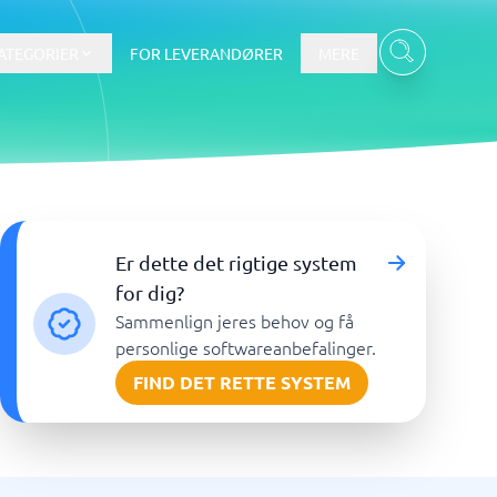
ATEGORIER
FOR LEVERANDØRER
MERE
Data & Analyse
Er dette det rigtige system
BI-værktøj
for dig?
Budget- og prognoseværktøjer
Sammenlign jeres behov og få
Budgetværktøj
personlige softwareanbefalinger.
Digital asset management-system
FIND DET RETTE SYSTEM
Finansiel rapportering
e
Integrationsplatform