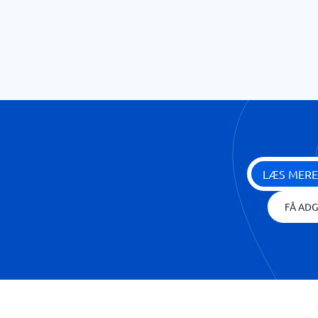
LÆS MERE
FÅ ADG