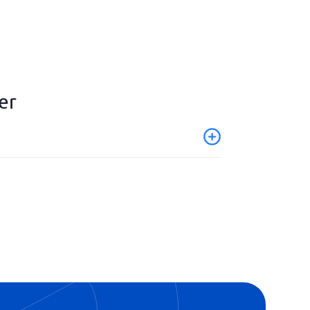
er
-spredning