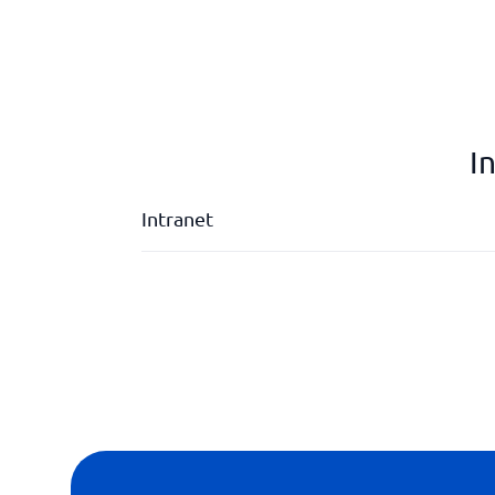
I
Intranet
Aktivitet og nyhedsfeed
Debattforum
Kalender