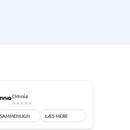
Telefoncentral & erhvervstelefoni
Erhvervstelefoni
IP-telefoni
Omnia
SAMMENLIGN
LÆS MERE