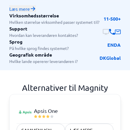
kampagner, udnytte eksisterende indhold bedre og
nå kunder på tværs af flere markeder og sprog.
Læs mere
Platformen passer særligt godt til teams, der vil
Virksomhedsstørrelse
11-500+
automatisere gentagne opgaver.
Hvilken størrelse virksomhed passer systemet til?
Support
Hvordan kan leverandøren kontaktes?
Sprog
EN
DA
På hvilke sprog findes systemet?
Geografisk område
DK
Global
Hvilke lande opererer leverandøren i?
Alternativer til Magnity
Apsis One