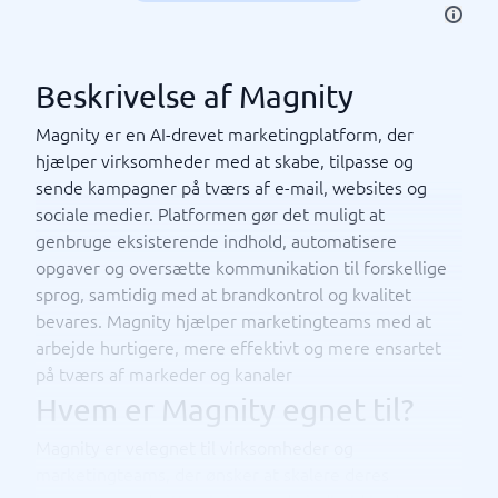
Beskrivelse af Magnity
Magnity er en AI-drevet marketingplatform, der
hjælper virksomheder med at skabe, tilpasse og
sende kampagner på tværs af e-mail, websites og
sociale medier. Platformen gør det muligt at
genbruge eksisterende indhold, automatisere
opgaver og oversætte kommunikation til forskellige
sprog, samtidig med at brandkontrol og kvalitet
bevares. Magnity hjælper marketingteams med at
arbejde hurtigere, mere effektivt og mere ensartet
på tværs af markeder og kanaler
Hvem er Magnity egnet til?
Magnity er velegnet til virksomheder og
marketingteams, der ønsker at skalere deres