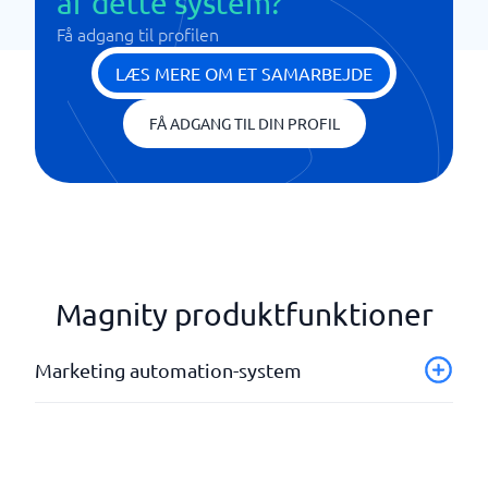
af dette system?
Få adgang til profilen
LÆS MERE OM ET SAMARBEJDE
FÅ ADGANG TIL DIN PROFIL
Magnity produktfunktioner
Marketing automation-system
Kundetilpasset kommunikation
Leadgenerering
Leadscore