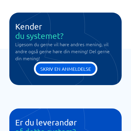
Kender
du systemet?
Ligesom du gerne vil høre andres mening, vil
andre også gerne høre din mening! Del gerne
din mening!
SKRIV EN ANMELDELSE
Er du leverandør