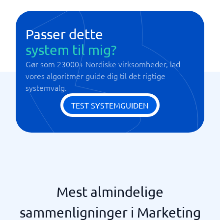
Planlæg events
Segmenter kundestrømmen
Passer dette
system til mig?
Gør som 23000+ Nordiske virksomheder, lad
vores algoritmer guide dig til det rigtige
systemvalg.
TEST SYSTEMGUIDEN
Mest almindelige
sammenligninger i Marketing