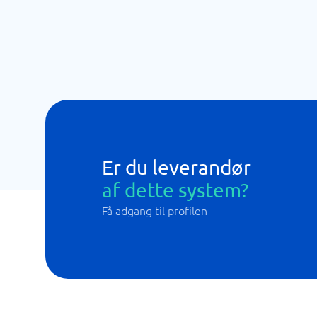
Er du leverandør
af dette system?
Få adgang til profilen