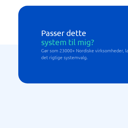
mPOS (Mobil kassaterminal)
Passer dette
system til mig?
Gør som 23000+ Nordiske virksomheder, lad
det rigtige systemvalg.