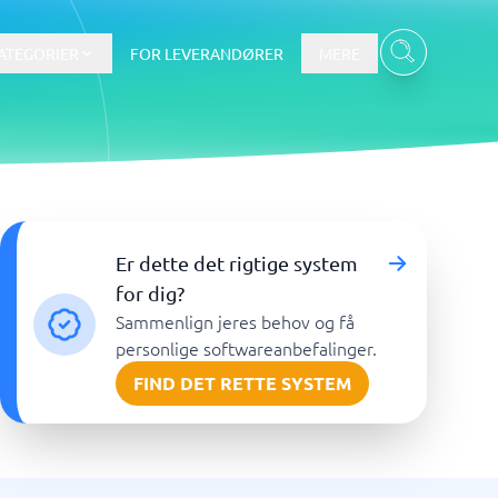
ATEGORIER
FOR LEVERANDØRER
MERE
Data & Analyse
Er dette det rigtige system
BI-værktøj
for dig?
Budget- og prognoseværktøjer
Sammenlign jeres behov og få
Budgetværktøj
personlige softwareanbefalinger.
Digital asset management-system
FIND DET RETTE SYSTEM
Finansiel rapportering
e
Integrationsplatform