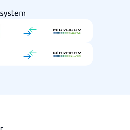
esystem
r