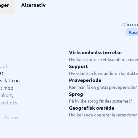
GDPR & compliance
nger
Alternativ
stem
GRC-system
KMA-værktøjer
KYC-system
Sikkerhedsprogram
ngssystemer
Fysiske sikkerhedssystemer
ringssystem
ISMS
Microco
system
Compliance-system
Kas
ystem
Consent management platform
tem
Databeskyttelse & GDPR
hain management-system
Endpoint security
Virksomhedsstørrelse
→
Se alle 10 →
Hvilken størrelse virksomhed passer
 til
Support
et
ystem
Live chat & chatbot
Hvordan kan leverandøren kontakte
es data og
Prøveperiode
ystem
Chatbot
et med
Kan man få en gratis prøveperiode?
tasystem
Livechat
Sprog
nkort,
tem
På hvilke sprog findes systemet?
om f.eks.
tem butik
Geografisk område
em restaurant
Hvilke lande opererer leverandøren 
eds behov
tem
.
jledning