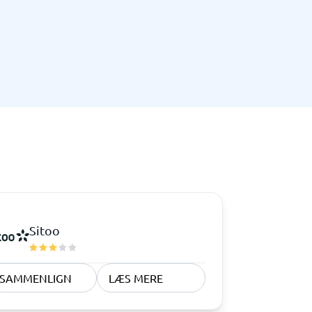
Telefoncentral & erhvervstelefoni
Erhvervstelefoni
IP-telefoni
Sitoo
SAMMENLIGN
LÆS MERE