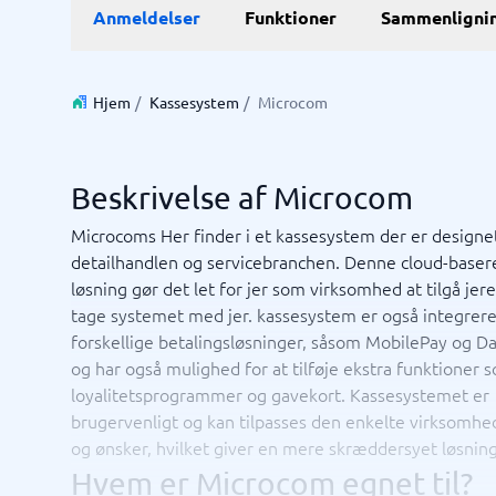
E-Commerce
ERP
Anmeldelser
Funktioner
Sammenligni
WMS-sy
E-handelsplatform
Forretni
Betalingsløsning
Lagersty
CMS
Økonomi
Hjem
/
Kassesystem
/
Microcom
PIM-system
Indkøbss
Webshop
ERP-sys
Supply c
Beskrivelse af Microcom
Se alle 7 
Microcoms Her finder i et kassesystem der er designet
detailhandlen og servicebranchen. Denne cloud-baser
IT og infrastruktur
Kasses
løsning gør det let for jer som virksomhed at tilgå jer
Remote desktop system
Bookings
tage systemet med jer. kassesystem er også integrer
Cloud as a service
Butiksda
forskellige betalingsløsninger, såsom MobilePay og Da
Low code
Kassesys
og har også mulighed for at tilføje ekstra funktioner s
Webhotel
Kassesys
loyalitetsprogrammer og gavekort. Kassesystemet er
POS syst
brugervenligt og kan tilpasses den enkelte virksomh
POS-sys
og ønsker, hvilket giver en mere skræddersyet løsning
Ikke sikker på hvilket system?
Startve
Systemguiden finder den rigtige på få minutter.
Hvem er Microcom egnet til?