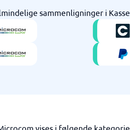
lmindelige sammenligninger i Kass
Microcom vises i følgende kategorie