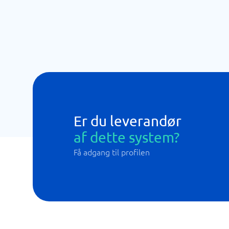
Er du leverandør
af dette system?
Få adgang til profilen