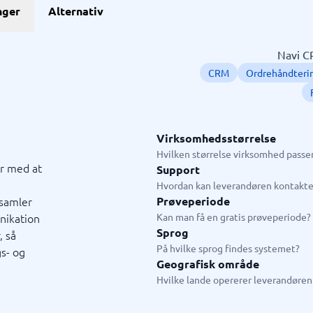
GDPR & compliance
nger
Alternativ
stem
GRC-system
KMA-værktøjer
KYC-system
Sikkerhedsprogram
ngssystemer
Fysiske sikkerhedssystemer
ringssystem
ISMS
Navi CR
system
Compliance-system
CRM
Ordrehåndteri
ystem
Consent management platform
tem
Databeskyttelse & GDPR
hain management-system
Endpoint security
→
Se alle 10 →
Virksomhedsstørrelse
Hvilken størrelse virksomhed passer
ystem
Live chat & chatbot
r med at
Support
Hvordan kan leverandøren kontakte
ystem
Chatbot
samler
Prøveperiode
tasystem
Livechat
nikation
Kan man få en gratis prøveperiode?
tem
Sprog
, så
tem butik
På hvilke sprog findes systemet?
s- og
em restaurant
Geografisk område
tem
Hvilke lande opererer leverandøren 
jledning