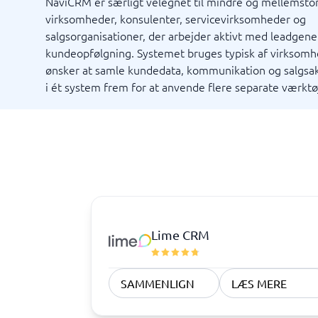
NaviCRM er særligt velegnet til mindre og mellemsto
Markedsføring og kommunikation
Rekrutt
virksomheder, konsulenter, servicevirksomheder og
salgsorganisationer, der arbejder aktivt med leadgene
Marketinganalyse
Mediebank
Værktøj medieovervågning
PR-værktøjer
ATS-syst
kundeopfølgning. Systemet bruges typisk af virksomh
SEO-værktøjer
Rekrutte
ønsker at samle kundedata, kommunikation og salgsak
E-mail markedsføring
i ét system frem for at anvende flere separate værktø
Eventsystem
Markedsføringsværktøj
Marketing automation-system
Se alle 9 →
Tid & projekter
Virksom
Projektledelsessystem
Projektstyringsværktøj
Ressourceplanlægning
Tidsregistrering app
Tidsregistreringssystem
Vagtplanlægningssystem
Fleet m
Journal
Rejsebes
RPA-sys
TMS-sy
Virksom
BPM-system
Styrings
Field service
Intranet
Lime CRM
Ordrehåndteringssystem
Processt
Ordrestyringssystem
Procesvæ
Planlægningsværktøj
VMS-plat
SAMMENLIGN
LÆS MERE
Proceskortlægningsværktøjer
AML-sys
Se alle 12 →
Se alle 12