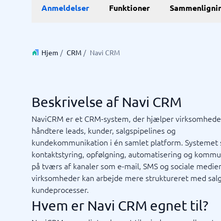
E-Commerce
ERP
Anmeldelser
Funktioner
Sammenligni
WMS-sy
E-handelsplatform
Forretni
Betalingsløsning
Lagersty
CMS
Økonomi
Hjem
/
CRM
/
Navi CRM
PIM-system
Indkøbss
Webshop
ERP-sys
Supply c
Se alle 7 
Beskrivelse af Navi CRM
IT og infrastruktur
Kasses
NaviCRM er et CRM-system, der hjælper virksomhede
håndtere leads, kunder, salgspipelines og
Remote desktop system
Bookings
kundekommunikation i én samlet platform. Systemet 
Cloud as a service
Butiksda
kontaktstyring, opfølgning, automatisering og kommu
Low code
Kassesys
på tværs af kanaler som e-mail, SMS og sociale medier
Webhotel
Kassesys
virksomheder kan arbejde mere struktureret med salg
POS syst
kundeprocesser.
POS-sys
Ikke sikker på hvilket system?
Hvem er Navi CRM egnet til?
Startve
Systemguiden finder den rigtige på få minutter.