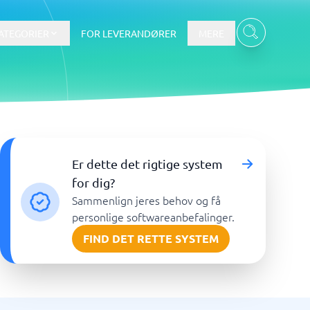
ATEGORIER
FOR LEVERANDØRER
MERE
Data & Analyse
Er dette det rigtige system
BI-værktøj
for dig?
Budget- og prognoseværktøjer
Sammenlign jeres behov og få
Budgetværktøj
personlige softwareanbefalinger.
Digital asset management-system
FIND DET RETTE SYSTEM
Finansiel rapportering
e
Integrationsplatform