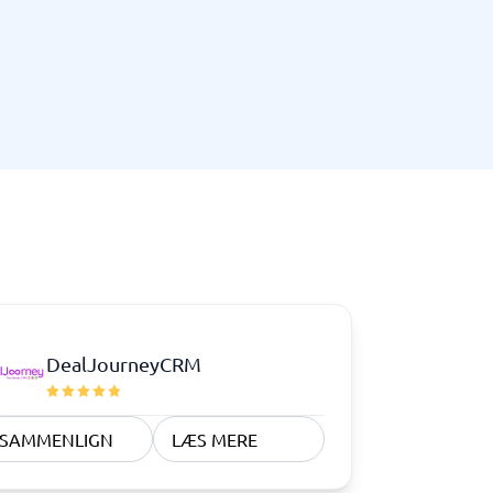
Telefoncentral & erhvervstelefoni
Erhvervstelefoni
IP-telefoni
DealJourneyCRM
SAMMENLIGN
LÆS MERE