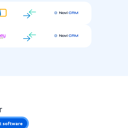
r
t software