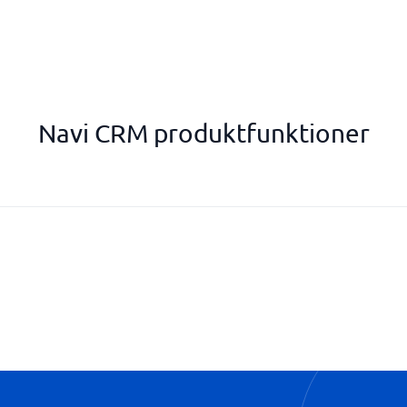
Navi CRM produktfunktioner
Kundeemnesporing (Lead Track
Lead Score
Pipe management
Rapportering og Salgsprognoser
Salgsoversigt og KPI-Dashboar
Social CRM (Sociale Medier Inte
Udsendelse af nyhedsbreve
Webbaseret Lead Capture