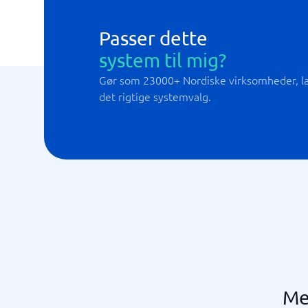
Kontakt- og Prospekthåndtering
Passer dette
system til mig?
Gør som 23000+ Nordiske virksomheder, lad
det rigtige systemvalg.
Me