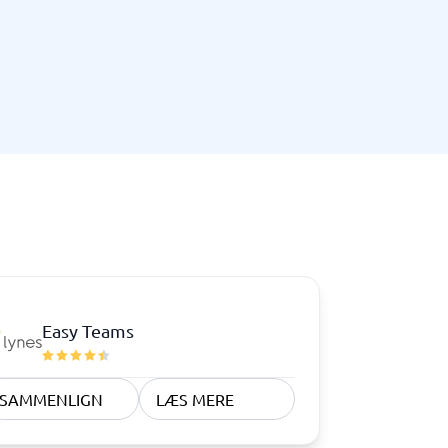
Telefoncentral & erhvervstelefoni
Erhvervstelefoni
IP-telefoni
Easy Teams
SAMMENLIGN
LÆS MERE