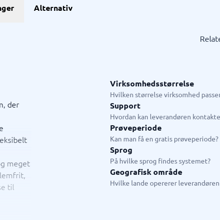
GDPR & compliance
nger
Alternativ
stem
GRC-system
KMA-værktøjer
KYC-system
Sikkerhedsprogram
ngssystemer
Fysiske sikkerhedssystemer
ringssystem
ISMS
Relat
system
Compliance-system
ystem
Consent management platform
tem
Databeskyttelse & GDPR
hain management-system
Endpoint security
Virksomhedsstørrelse
→
Se alle 10 →
Hvilken størrelse virksomhed passer
m, der
Support
ystem
Live chat & chatbot
Hvordan kan leverandøren kontakte
e
Prøveperiode
ystem
Chatbot
leksibelt
Kan man få en gratis prøveperiode?
tasystem
Livechat
Sprog
tem
På hvilke sprog findes systemet?
 og meget
tem butik
Geografisk område
lemfrit,
em restaurant
Hvilke lande opererer leverandøren 
e til
tem
jledning