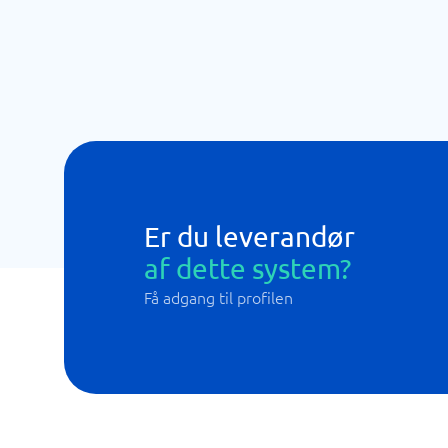
Er du leverandør
af dette system?
Få adgang til profilen