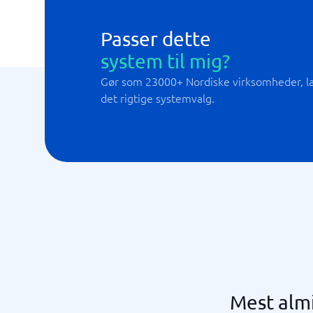
Passer dette
system til mig?
Gør som 23000+ Nordiske virksomheder, lad
det rigtige systemvalg.
Mest almi