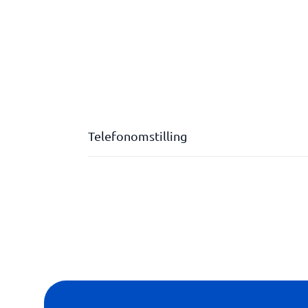
Telefonomstilling
Automatiske svar / IVR
Geografiske fastnetnumre
Integration med forretningssystemer (CTI)
Kalendersynkronisering
Kø- og svarsgruppesystem (ACD)
Operatøruafhængighed og nummerportabilit