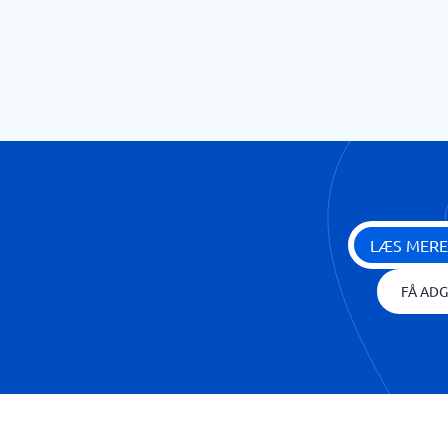
LÆS MERE
FÅ ADG