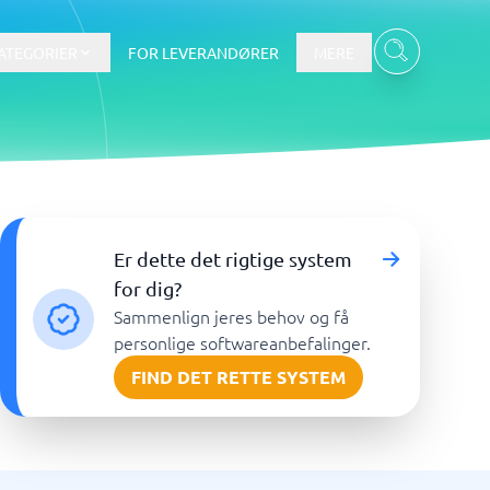
ATEGORIER
FOR LEVERANDØRER
MERE
Data & Analyse
Er dette det rigtige system
BI-værktøj
for dig?
Budget- og prognoseværktøjer
Sammenlign jeres behov og få
Budgetværktøj
personlige softwareanbefalinger.
Digital asset management-system
FIND DET RETTE SYSTEM
Finansiel rapportering
e
Integrationsplatform