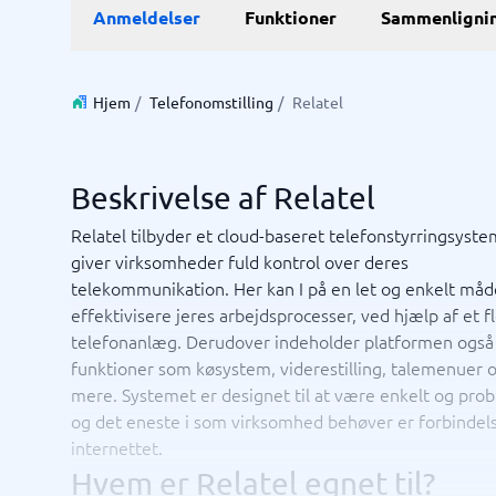
E-Commerce
ERP
Anmeldelser
Funktioner
Sammenligni
WMS-sy
E-handelsplatform
Forretni
Betalingsløsning
Lagersty
CMS
Økonomi
Hjem
/
Telefonomstilling
/
Relatel
PIM-system
Indkøbss
Webshop
ERP-sys
Supply c
Beskrivelse af Relatel
Se alle 7 
Relatel tilbyder et cloud-baseret telefonstyrringsyste
giver virksomheder fuld kontrol over deres
IT og infrastruktur
Kasses
telekommunikation. Her kan I på en let og enkelt måd
Remote desktop system
Bookings
effektivisere jeres arbejdsprocesser, ved hjælp af et f
Cloud as a service
Butiksda
telefonanlæg. Derudover indeholder platformen også
Low code
Kassesys
funktioner som køsystem, viderestilling, talemenuer
Webhotel
Kassesys
mere. Systemet er designet til at være enkelt og prob
POS syst
og det eneste i som virksomhed behøver er forbindels
POS-sys
internettet.
Ikke sikker på hvilket system?
Startve
Systemguiden finder den rigtige på få minutter.
Hvem er Relatel egnet til?