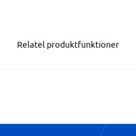
Relatel produktfunktioner
Softphone-funktionalitet
Svarsgrupper med avanceret kø
Talemenu med knapvalg
Viderestilling af igangværende
Voicemail med e-mail-underret
et
Åbningstider og tidsstyret opk