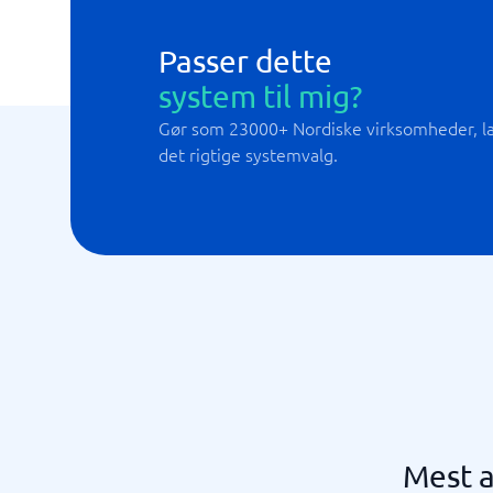
Passer dette
system til mig?
Gør som 23000+ Nordiske virksomheder, lad
det rigtige systemvalg.
Mest a