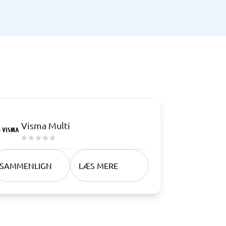
Telefoncentral & erhvervstelefoni
Erhvervstelefoni
IP-telefoni
Visma Multi
SAMMENLIGN
LÆS MERE