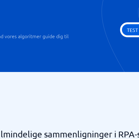
TEST
 vores algoritmer guide dig til
lmindelige sammenligninger i RPA