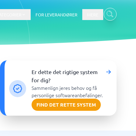
ATEGORIER
FOR LEVERANDØRER
MERE
Data & Analyse
Er dette det rigtige system
BI-værktøj
for dig?
Budget- og prognoseværktøjer
Sammenlign jeres behov og få
Budgetværktøj
personlige softwareanbefalinger.
Digital asset management-system
FIND DET RETTE SYSTEM
Finansiel rapportering
e
Integrationsplatform