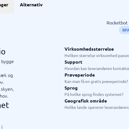
GDPR & compliance
nger
Alternativ
stem
GRC-system
KMA-værktøjer
KYC-system
Sikkerhedsprogram
ngssystemer
Fysiske sikkerhedssystemer
ringssystem
ISMS
Rocketbot 
system
Compliance-system
RPA
ystem
Consent management platform
tem
Databeskyttelse & GDPR
hain management-system
Endpoint security
Virksomhedsstørrelse
io
→
Se alle 10 →
Hvilken størrelse virksomhed passer
g bygge
Support
ystem
Live chat & chatbot
Hvordan kan leverandøren kontakte
træk og
Prøveperiode
ystem
Chatbot
ov.
Kan man få en gratis prøveperiode?
tasystem
Livechat
Sprog
 skyen,
tem
På hvilke sprog findes systemet?
ehov.
tem butik
Geografisk område
net
em restaurant
Hvilke lande opererer leverandøren 
tem
jledning
 i