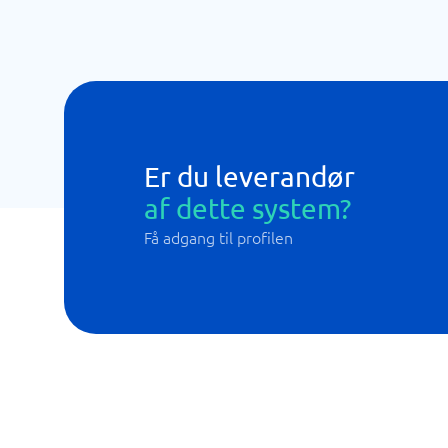
Er du leverandør
af dette system?
Få adgang til profilen