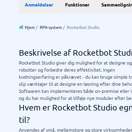
E-Commerce
ERP
Anmeldelser
Funktioner
Sammenligni
WMS-sy
E-handelsplatform
Forretni
Betalingsløsning
Lagersty
CMS
Økonomi
Hjem
/
RPA-system
/
Rocketbot Studio
PIM-system
Indkøbss
Webshop
ERP-sys
Supply c
Beskrivelse af Rocketbot Stud
Se alle 7 
Rocketbot Studio giver dig mulighed for at designe o
robotter og forbedre deres effektivitet. Ingen
IT og infrastruktur
Kasses
kodningserfaring er påkrævet - du kan bruge simple 
Remote desktop system
Bookings
slip værktøjer til at designe en løsning efter dine beh
Cloud as a service
Butiksda
Softwaren kan implementeres både on-premise eller i
Low code
Kassesys
og du har mulighed for at tilføje nye moduler efter b
Webhotel
Kassesys
Hvem er Rocketbot Studio eg
POS syst
POS-sys
til?
Ikke sikker på hvilket system?
Startve
Systemguiden finder den rigtige på få minutter.
Anvendes af små, mellemstore og store virksomheder