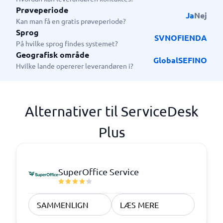
Prøveperiode
Ja
Nej
Kan man få en gratis prøveperiode?
Sprog
SV
NO
FI
EN
DA
På hvilke sprog findes systemet?
Geografisk område
Global
SE
FI
NO
Hvilke lande opererer leverandøren i?
Alternativer til ServiceDesk
Plus
SuperOffice Service
SAMMENLIGN
LÆS MERE