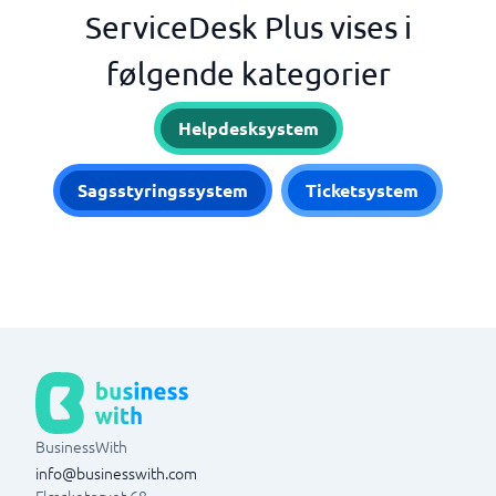
ServiceDesk Plus vises i
følgende kategorier
Helpdesksystem
Sagsstyringssystem
Ticketsystem
BusinessWith
info@businesswith.com