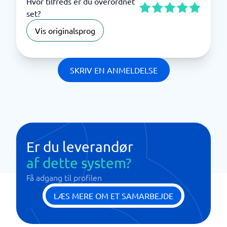
Hvor tilfreds er du overordnet
set?
Vis originalsprog
SKRIV EN ANMELDELSE
Er du leverandør
af dette system?
Få adgang til profilen
LÆS MERE OM ET SAMARBEJDE