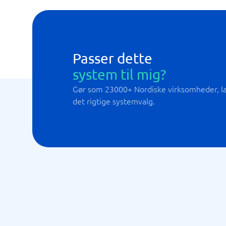
Passer dette
system til mig?
Gør som 23000+ Nordiske virksomheder, lad
det rigtige systemvalg.