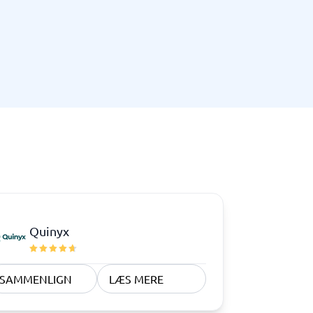
Telefoncentral & erhvervstelefoni
Erhvervstelefoni
IP-telefoni
Quinyx
SAMMENLIGN
LÆS MERE