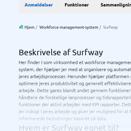
E-Commerce
ERP
Anmeldelser
Funktioner
Sammenligni
WMS-sy
E-handelsplatform
Forretni
Betalingsløsning
Lagersty
CMS
Økonomi
Hjem
/
Workforce management-system
/
Surfway
PIM-system
Indkøbss
Webshop
ERP-sys
Supply c
Beskrivelse af Surfway
Se alle 7 
Her finder I som virksomhed et workforce manageme
system, der hjælper jer med at organisere og automat
IT og infrastruktur
Kasses
jeres arbejdsprocesser. Herunder hjælper platformen
Remote desktop system
Bookings
optimere jeres produktivitet og generelt effektivisere
Cloud as a service
Butiksda
arbejde. Dette gøres blandt andet gennem funktione
Low code
Kassesys
håndtere de forskellige lønprocesser og tidsrapporte
Webhotel
Kassesys
funktioner der aktivt arbejder med KPI rapporter. Det
POS syst
jer indsigt I jeres arbejde og giver jer mulighed for at
POS-sys
informerede beslutninger baseret på data.
Ikke sikker på hvilket system?
Startve
Systemguiden finder den rigtige på få minutter.
Hvem er Surfway egnet til?