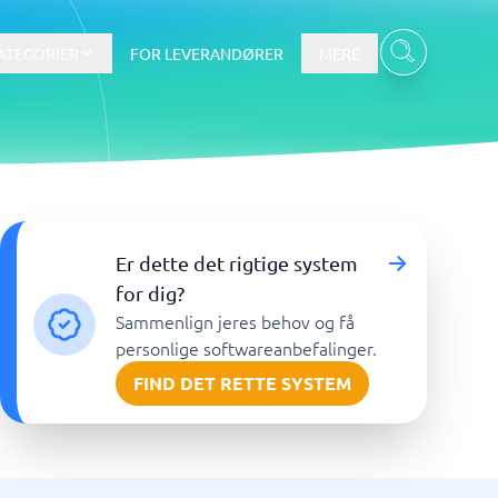
ATEGORIER
FOR LEVERANDØRER
MERE
Data & Analyse
Er dette det rigtige system
BI-værktøj
for dig?
Budget- og prognoseværktøjer
Sammenlign jeres behov og få
Budgetværktøj
personlige softwareanbefalinger.
Digital asset management-system
FIND DET RETTE SYSTEM
Finansiel rapportering
e
Integrationsplatform