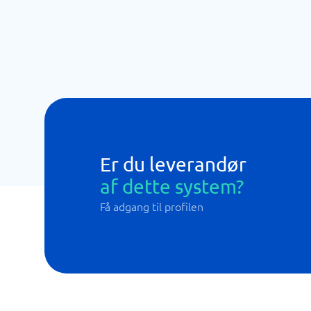
Er du leverandør
af dette system?
Få adgang til profilen