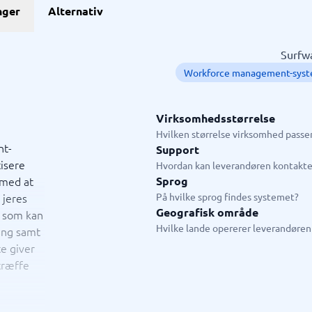
GDPR & compliance
nger
Alternativ
stem
GRC-system
KMA-værktøjer
KYC-system
Sikkerhedsprogram
ngssystemer
Fysiske sikkerhedssystemer
ringssystem
ISMS
Surfwa
system
Compliance-system
Workforce management-sys
ystem
Consent management platform
tem
Databeskyttelse & GDPR
hain management-system
Endpoint security
Virksomhedsstørrelse
→
Se alle 10 →
Hvilken størrelse virksomhed passer
nt-
Support
isere
ystem
Live chat & chatbot
Hvordan kan leverandøren kontakte
 med at
Sprog
ystem
Chatbot
 jeres
På hvilke sprog findes systemet?
tasystem
Livechat
Geografisk område
r som kan
tem
Hvilke lande opererer leverandøren 
ring samt
tem butik
te giver
em restaurant
 træffe
tem
jledning