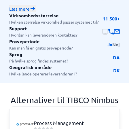
store virksomheder, herunder
Læs mere
produktionsvirksomheder, finansielle institutioner,
Virksomhedsstørrelse
11-500+
sundhedssektoren, detailhandel og meget mere. Det
Hvilken størrelse virksomhed passer systemet til?
henvender sig specielt til virksomheder der ønsker at
Support
optimere deres forretningsprocesser.
Hvordan kan leverandøren kontaktes?
Prøveperiode
Ja
Nej
Kan man få en gratis prøveperiode?
Sprog
DA
På hvilke sprog findes systemet?
Geografisk område
DK
Hvilke lande opererer leverandøren i?
Alternativer til TIBCO Nimbus
Process Management