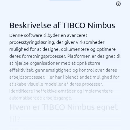
Beskrivelse af TIBCO Nimbus
Denne software tilbyder en avanceret
processtyringsløsning, der giver virksomheder
mulighed for at designe, dokumentere og optimere
deres forretningsprocesser. Platformen er designet til
at hjælpe organisationer med at opnå større
effektivitet, gennemsigtighed og kontrol over deres
arbejdsprocesser. Her har i blandt andet mulighed for
at skabe visuelle modeller af deres processer,
identificere ineffektive områder og implementere
automatiserede arbejdsgange.
Hvem er TIBCO Nimbus egnet
til?
TIBCO Nimbus er velegnet til både mellemstore og