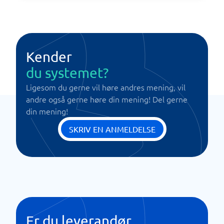
Kender
du systemet?
Ligesom du gerne vil høre andres mening, vil
andre også gerne høre din mening! Del gerne
din mening!
SKRIV EN ANMELDELSE
Er du leverandør