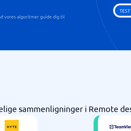
TEST
 vores algoritmer guide dig til
elige sammenligninger i Remote de