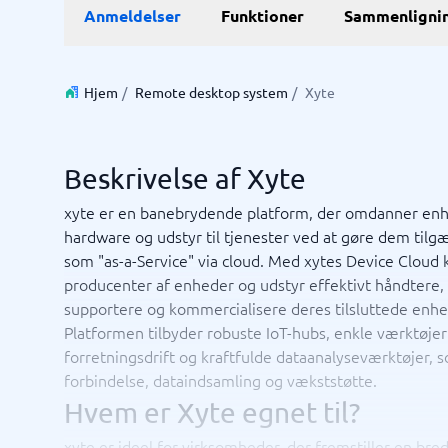
E-Commerce
ERP
Anmeldelser
Funktioner
Sammenligni
WMS-sy
E-handelsplatform
Forretni
Betalingsløsning
Lagersty
CMS
Økonomi
Hjem
/
Remote desktop system
/
Xyte
PIM-system
Indkøbss
Webshop
ERP-sys
Supply c
Beskrivelse af Xyte
Se alle 7 
xyte er en banebrydende platform, der omdanner enh
hardware og udstyr til tjenester ved at gøre dem tilg
IT og infrastruktur
Kasses
som "as-a-Service" via cloud. Med xytes Device Cloud 
Remote desktop system
Bookings
producenter af enheder og udstyr effektivt håndtere,
Cloud as a service
Butiksda
supportere og kommercialisere deres tilsluttede enhe
Low code
Kassesys
Platformen tilbyder robuste IoT-hubs, enkle værktøjer 
Webhotel
Kassesys
forretningsdrift og kraftfulde dataanalyseværktøjer, s
POS syst
forbindelse, dataindsamling og vækststøtte.
POS-sys
Ikke sikker på hvilket system?
Hvem er Xyte egnet til?
Startve
Systemguiden finder den rigtige på få minutter.
xyte er ideel for virksomheder, der fremstiller en bred