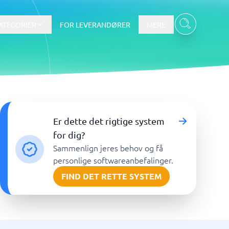
ATEGORIER
FOR LEVERANDØRER
MERE
Data & Analyse
Er dette det rigtige system
BI-værktøj
for dig?
Budget- og prognoseværktøjer
Sammenlign jeres behov og få
Budgetværktøj
personlige softwareanbefalinger.
Digital asset management-system
FIND DET RETTE SYSTEM
Finansiel rapportering
e
Integrationsplatform