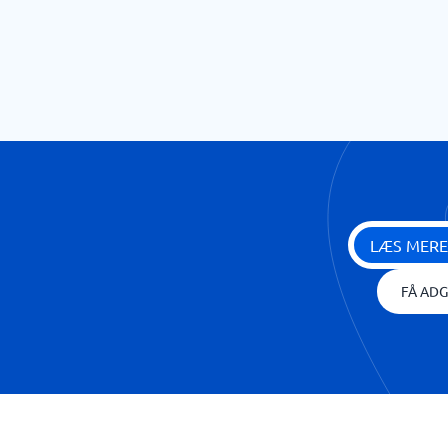
LÆS MERE
FÅ ADG