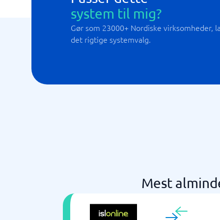
system til mig?
Gør som 23000+ Nordiske virksomheder, lad
det rigtige systemvalg.
Mest almind