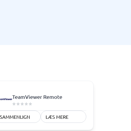
Telefoncentral & erhvervstelefoni
Erhvervstelefoni
IP-telefoni
TeamViewer Remote
SAMMENLIGN
LÆS MERE