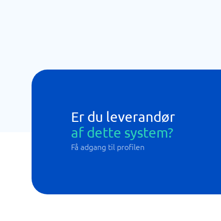
Er du leverandør
af dette system?
Få adgang til profilen