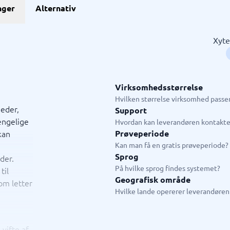
GDPR & compliance
nger
Alternativ
stem
GRC-system
KMA-værktøjer
KYC-system
Sikkerhedsprogram
ngssystemer
Fysiske sikkerhedssystemer
ringssystem
ISMS
Xyte
system
Compliance-system
ystem
Consent management platform
tem
Databeskyttelse & GDPR
hain management-system
Endpoint security
Virksomhedsstørrelse
→
Se alle 10 →
Hvilken størrelse virksomhed passer
eder,
Support
ængelige
ystem
Live chat & chatbot
Hvordan kan leverandøren kontakte
kan
Prøveperiode
ystem
Chatbot
Kan man få en gratis prøveperiode?
tasystem
Livechat
Sprog
der.
tem
På hvilke sprog findes systemet?
til
tem butik
Geografisk område
om letter
em restaurant
Hvilke lande opererer leverandøren 
tem
jledning
 vifte af