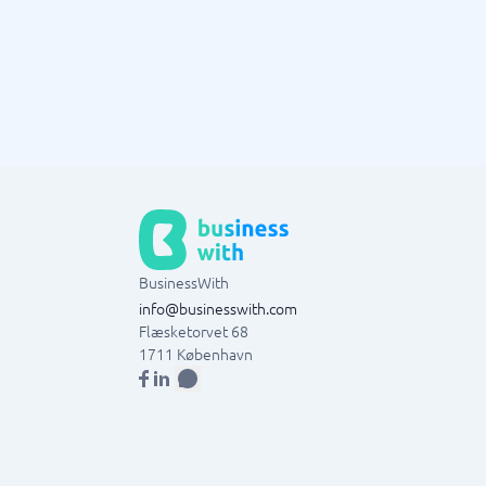
BusinessWith
info@businesswith.com
Flæsketorvet 68
1711
København