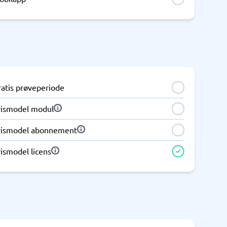
Telefoncentral & erhvervstelefoni
Erhvervstelefoni
IP-telefoni
ratis prøveperiode
rismodel modul
rismodel abonnement
ismodel licens