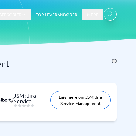
ATEGORIER
FOR LEVERANDØRER
MERE
ent
Data & Analyse
BI-værktøj
Budget- og prognoseværktøjer
Budgetværktøj
JSM: Jira
Læs mere om JSM: Jira
Digital asset management-system
Service
Service Management
Finansiel rapportering
Management
e
Integrationsplatform