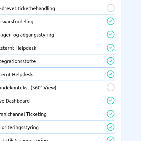
-drevet ticketbehandling
nsvarsfordeling
ruger- og adgangsstyring
ksternt Helpdesk
tegrationsstøtte
nternt Helpdesk
undekontekst (360° View)
ive Dashboard
mnichannel Ticketing
ioriteringsstyring
atistik & rapportering