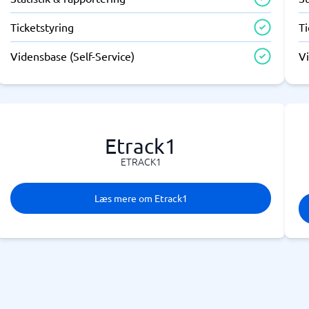
Ticketstyring
Ti
Vidensbase (Self-Service)
Vi
Etrack1
ETRACK1
Læs mere om Etrack1