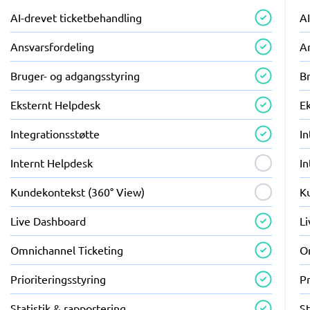
AI-drevet ticketbehandling
AI
Ansvarsfordeling
A
Bruger- og adgangsstyring
B
Eksternt Helpdesk
E
Integrationsstøtte
In
Internt Helpdesk
I
Kundekontekst (360° View)
K
Live Dashboard
L
Omnichannel Ticketing
O
Prioriteringsstyring
Pr
Statistik & rapportering
St