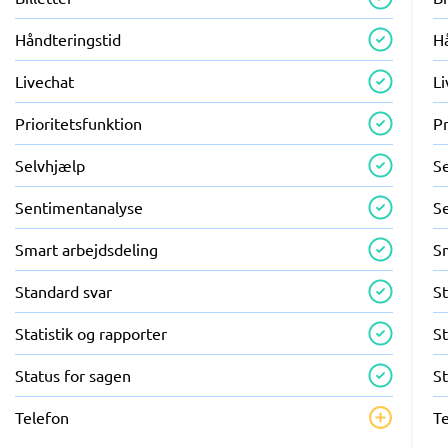
Håndteringstid
H
Livechat
L
Prioritetsfunktion
Pr
Selvhjælp
S
Sentimentanalyse
S
Smart arbejdsdeling
S
Standard svar
S
Statistik og rapporter
St
Status for sagen
St
Telefon
T