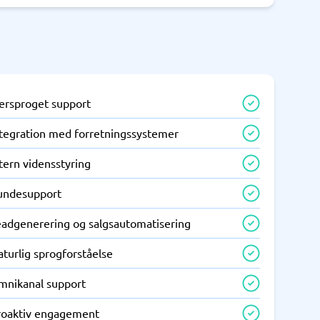
lersproget support
ntegration med forretningssystemer
tern vidensstyring
undesupport
eadgenerering og salgsautomatisering
turlig sprogforståelse
mnikanal support
roaktiv engagement