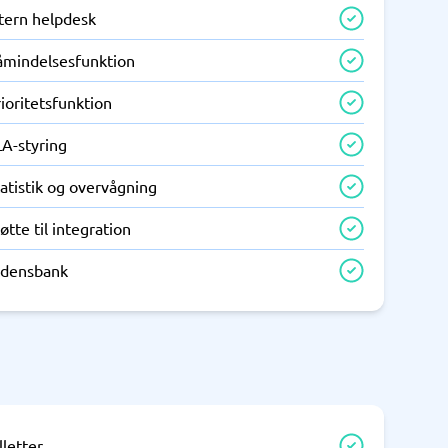
ntern helpdesk
åmindelsesfunktion
ioritetsfunktion
LA-styring
atistik og overvågning
øtte til integration
idensbank
lletter