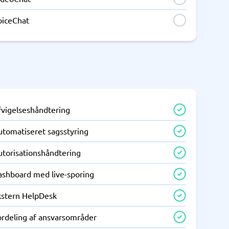
oiceChat
fvigelseshåndtering
utomatiseret sagsstyring
utorisationshåndtering
ashboard med live-sporing
kstern HelpDesk
ordeling af ansvarsområder