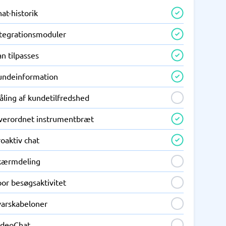
at-historik
ntegrationsmoduler
n tilpasses
undeinformation
åling af kundetilfredshed
verordnet instrumentbræt
oaktiv chat
kærmdeling
or besøgsaktivitet
varskabeloner
ideoChat