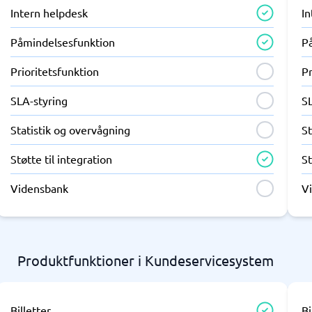
Intern helpdesk
I
Påmindelsesfunktion
P
Prioritetsfunktion
Pr
SLA-styring
S
Statistik og overvågning
St
Støtte til integration
St
Vidensbank
V
Produktfunktioner i Kundeservicesystem
Billetter
Bi