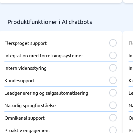
Produktfunktioner i AI chatbots
Flersproget support
F
Integration med forretningssystemer
I
Intern vidensstyring
In
Kundesupport
K
Leadgenerering og salgsautomatisering
L
Naturlig sprogforståelse
Na
Omnikanal support
O
Proaktiv engagement
P