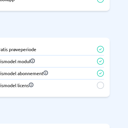
Telefoncentral & erhvervstelefoni
Erhvervstelefoni
IP-telefoni
ratis prøveperiode
rismodel modul
rismodel abonnement
ismodel licens