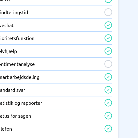
åndteringstid
ivechat
ioritetsfunktion
elvhjælp
entimentanalyse
mart arbejdsdeling
tandard svar
atistik og rapporter
atus for sagen
elefon