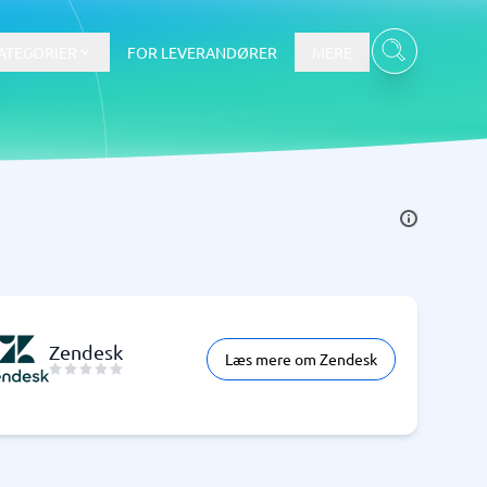
ATEGORIER
FOR LEVERANDØRER
MERE
Data & Analyse
BI-værktøj
Budget- og prognoseværktøjer
Budgetværktøj
Digital asset management-system
Zendesk
Læs mere om Zendesk
Finansiel rapportering
e
Integrationsplatform