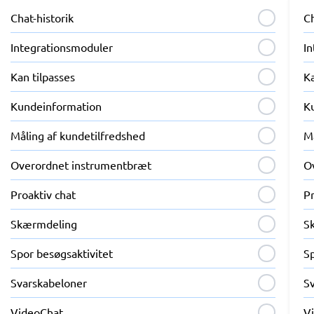
Chat-historik
Ch
Integrationsmoduler
I
Kan tilpasses
Ka
Kundeinformation
K
Måling af kundetilfredshed
M
Overordnet instrumentbræt
O
Proaktiv chat
Pr
Skærmdeling
S
Spor besøgsaktivitet
Sp
Svarskabeloner
S
VideoChat
V