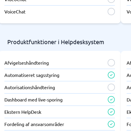
VoiceChat
V
Produktfunktioner i Helpdesksystem
Afvigelseshåndtering
A
Automatiseret sagsstyring
A
Autorisationshåndtering
A
Dashboard med live-sporing
D
Ekstern HelpDesk
E
Fordeling af ansvarsområder
F