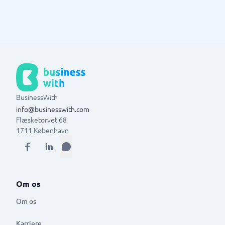
BusinessWith
info@businesswith.com
Flæsketorvet 68
1711
København
Om os
Om os
Karriere