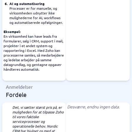
AI og automatisering
Processer er for manuelle, og
virksomheden udnytter ikke
mulighederne for AI, workflows
og automatiserede opfølgninger.
Eksempel:
En virksomhed kan have leads fra
formularer, salg i CRM, support i mail,
projekter i et andet system og
rapportering i Excel. Med Zoho kan
processerne samles, så medarbejdere
og ledelse arbejder på samme
datagrundlag, og gentagne opgaver
håndteres automatisk.
Anmeldelser
Fordele
Desværre, endnu ingen data.
Det, vi sætter størst pris på, er
muligheden for at tilpasse Zoho
til vores faktiske
serviceprocesser og
operationelle behov. Nordic
CRM har hjulpet os med at