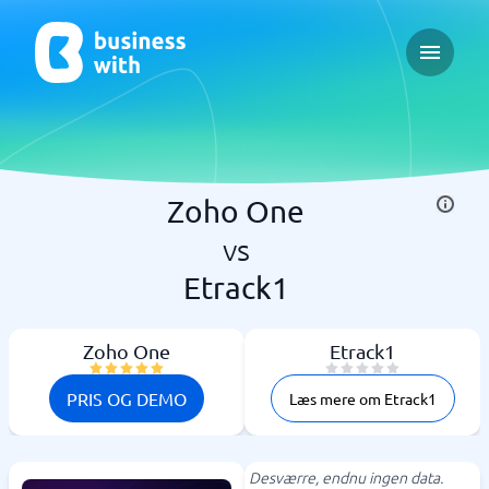
Open ma
Zoho One
vs
Etrack1
Zoho One
Etrack1
PRIS OG DEMO
Læs mere om Etrack1
Desværre, endnu ingen data.