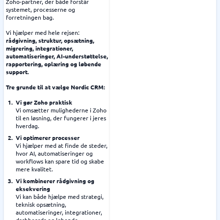
Zoho-partner, der både forstår
systemet, processerne og
forretningen bag.
Vi hjælper med hele rejsen:
rådgivning, struktur, opsætning,
migrering, integrationer,
automatiseringer, AI-understøttelse,
rapportering, oplæring og løbende
support.
Tre grunde til at vælge Nordic CRM:
Vi gør Zoho praktisk
Vi omsætter mulighederne i Zoho
til en løsning, der fungerer i jeres
hverdag.
Vi optimerer processer
Vi hjælper med at finde de steder,
hvor AI, automatiseringer og
workflows kan spare tid og skabe
mere kvalitet.
Vi kombinerer rådgivning og
eksekvering
Vi kan både hjælpe med strategi,
teknisk opsætning,
automatiseringer, integrationer,