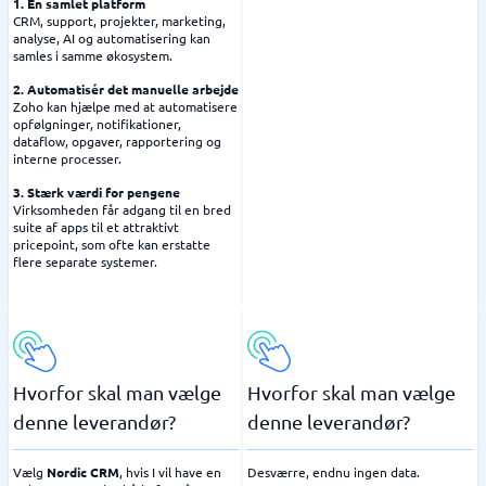
1. Én samlet platform
CRM, support, projekter, marketing,
analyse, AI og automatisering kan
samles i samme økosystem.
2. Automatisér det manuelle arbejde
Zoho kan hjælpe med at automatisere
opfølgninger, notifikationer,
dataflow, opgaver, rapportering og
interne processer.
3. Stærk værdi for pengene
Virksomheden får adgang til en bred
suite af apps til et attraktivt
pricepoint, som ofte kan erstatte
flere separate systemer.
Hvorfor skal man vælge
Hvorfor skal man vælge
denne leverandør?
denne leverandør?
Vælg
Nordic CRM
, hvis I vil have en
Desværre, endnu ingen data.