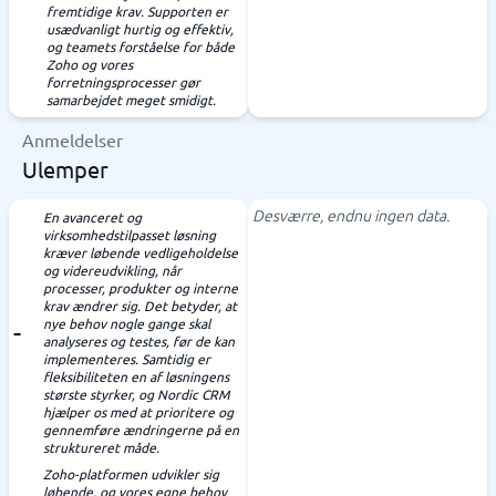
fremtidige krav. Supporten er
usædvanligt hurtig og effektiv,
og teamets forståelse for både
Zoho og vores
forretningsprocesser gør
samarbejdet meget smidigt.
Anmeldelser
Ulemper
Desværre, endnu ingen data.
En avanceret og
virksomhedstilpasset løsning
kræver løbende vedligeholdelse
og videreudvikling, når
processer, produkter og interne
krav ændrer sig. Det betyder, at
nye behov nogle gange skal
analyseres og testes, før de kan
implementeres. Samtidig er
fleksibiliteten en af løsningens
største styrker, og Nordic CRM
hjælper os med at prioritere og
gennemføre ændringerne på en
struktureret måde.
Zoho-platformen udvikler sig
løbende, og vores egne behov