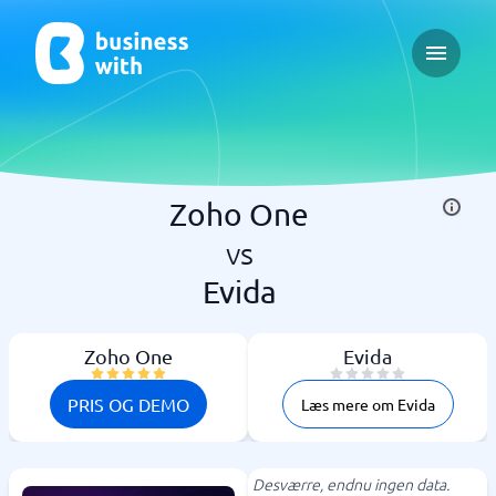
Open ma
Zoho One
vs
Evida
Zoho One
Evida
PRIS OG DEMO
Læs mere om Evida
Desværre, endnu ingen data.