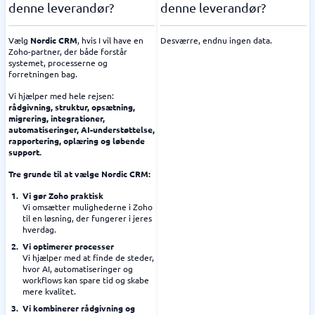
denne leverandør?
denne leverandør?
Vælg
Nordic CRM
, hvis I vil have en
Desværre, endnu ingen data.
Zoho-partner, der både forstår
systemet, processerne og
forretningen bag.
Vi hjælper med hele rejsen:
rådgivning, struktur, opsætning,
migrering, integrationer,
automatiseringer, AI-understøttelse,
rapportering, oplæring og løbende
support.
Tre grunde til at vælge Nordic CRM:
Vi gør Zoho praktisk
Vi omsætter mulighederne i Zoho
til en løsning, der fungerer i jeres
hverdag.
Vi optimerer processer
Vi hjælper med at finde de steder,
hvor AI, automatiseringer og
workflows kan spare tid og skabe
mere kvalitet.
Vi kombinerer rådgivning og