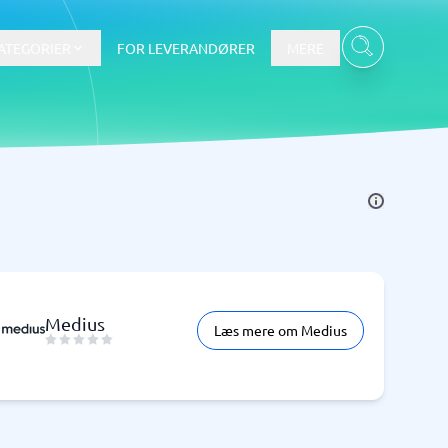
ATEGORIER
FOR LEVERANDØRER
MERE
Data & Analyse
BI-værktøj
Budget- og prognoseværktøjer
Budgetværktøj
Digital asset management-system
Medius
Læs mere om Medius
Finansiel rapportering
e
Integrationsplatform