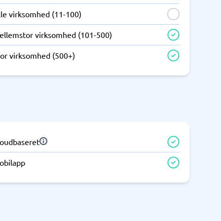
Telefoncentral & erhvervstelefoni
lle virksomhed (11-100)
Erhvervstelefoni
ellemstor virksomhed (101-500)
IP-telefoni
tor virksomhed (500+)
loudbaseret
obilapp