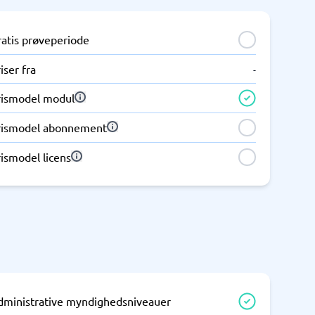
ratis prøveperiode
iser fra
-
rismodel modul
rismodel abonnement
ismodel licens
dministrative myndighedsniveauer