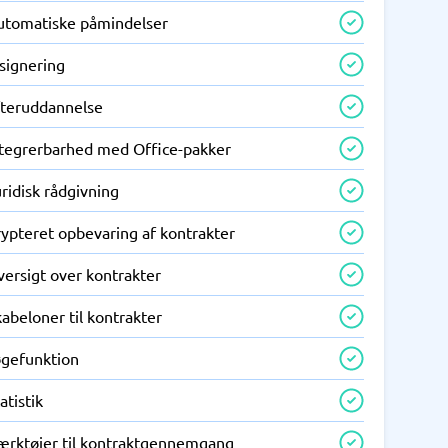
utomatiske påmindelser
signering
fteruddannelse
ntegrerbarhed med Office-pakker
ridisk rådgivning
rypteret opbevaring af kontrakter
versigt over kontrakter
abeloner til kontrakter
øgefunktion
atistik
ærktøjer til kontraktgennemgang