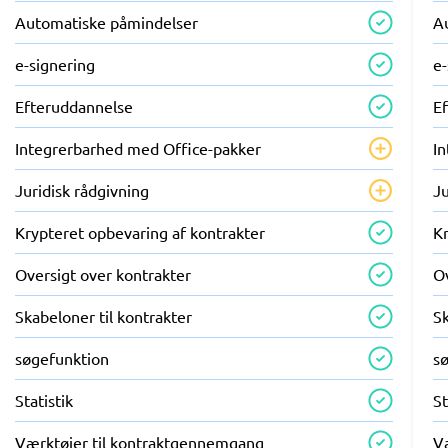
Automatiske påmindelser
A
e-signering
e-
Efteruddannelse
E
Integrerbarhed med Office-pakker
I
Juridisk rådgivning
Ju
Krypteret opbevaring af kontrakter
K
Oversigt over kontrakter
O
Skabeloner til kontrakter
Sk
søgefunktion
s
Statistik
St
Værktøjer til kontraktgennemgang
V