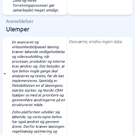
Zoho og vores
forretningsprocesser gør
samarbejdet meget smidigt.
Anmeldelser
Ulemper
Desværre, endnu ingen data.
En avanceret og
virksomhedstilpasset løsning
kræver løbende vedligeholdelse
og videreudvikling, når
processer, produkter og interne
krav ændrer sig. Det betyder, at
nye behov nogle gange skal
analyseres og testes, før de kan
implementeres. Samtidig er
fleksibiliteten en af løsningens
største styrker, og Nordic CRM
hjælper os med at prioritere og
gennemføre ændringerne på en
struktureret måde.
Zoho-platformen udvikler sig
løbende, og vores egne behov
har også ændret sig gennem
årene. Derfor kræver løsningen
regelmæssig optimering og