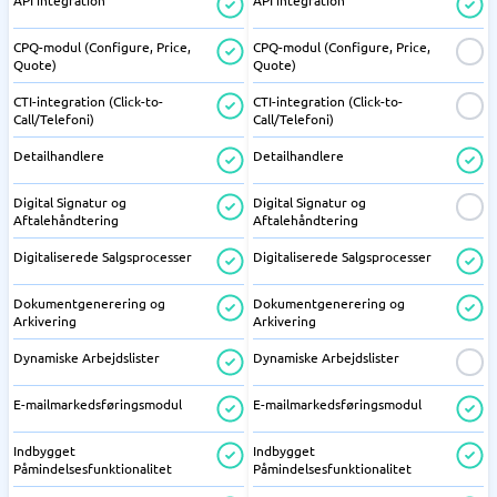
API integration
API integration
CPQ-modul (Configure, Price,
CPQ-modul (Configure, Price,
Quote)
Quote)
CTI-integration (Click-to-
CTI-integration (Click-to-
Call/Telefoni)
Call/Telefoni)
Detailhandlere
Detailhandlere
Digital Signatur og
Digital Signatur og
Aftalehåndtering
Aftalehåndtering
Digitaliserede Salgsprocesser
Digitaliserede Salgsprocesser
Dokumentgenerering og
Dokumentgenerering og
Arkivering
Arkivering
Dynamiske Arbejdslister
Dynamiske Arbejdslister
E-mailmarkedsføringsmodul
E-mailmarkedsføringsmodul
Indbygget
Indbygget
Påmindelsesfunktionalitet
Påmindelsesfunktionalitet