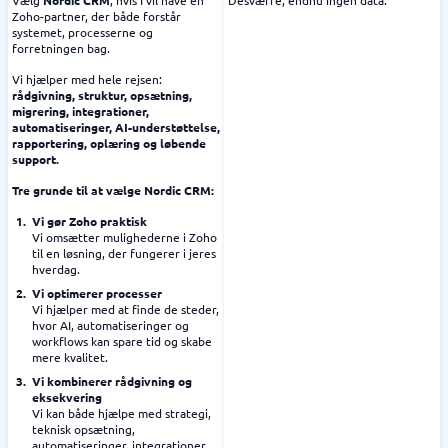
Vælg
Nordic CRM
, hvis I vil have en
Desværre, endnu ingen data.
Zoho-partner, der både forstår
systemet, processerne og
forretningen bag.
Vi hjælper med hele rejsen:
rådgivning, struktur, opsætning,
migrering, integrationer,
automatiseringer, AI-understøttelse,
rapportering, oplæring og løbende
support.
Tre grunde til at vælge Nordic CRM:
Vi gør Zoho praktisk
Vi omsætter mulighederne i Zoho
til en løsning, der fungerer i jeres
hverdag.
Vi optimerer processer
Vi hjælper med at finde de steder,
hvor AI, automatiseringer og
workflows kan spare tid og skabe
mere kvalitet.
Vi kombinerer rådgivning og
eksekvering
Vi kan både hjælpe med strategi,
teknisk opsætning,
automatiseringer, integrationer,