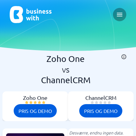
Open ma
Zoho One
vs
ChannelCRM
Zoho One
ChannelCRM
PRIS OG DEMO
PRIS OG DEMO
Desværre, endnu ingen data.