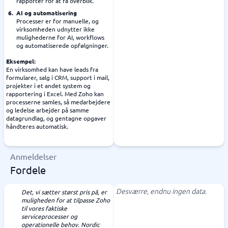
rapporter for at få overblik.
AI og automatisering
Processer er for manuelle, og
virksomheden udnytter ikke
mulighederne for AI, workflows
og automatiserede opfølgninger.
Eksempel:
En virksomhed kan have leads fra
formularer, salg i CRM, support i mail,
projekter i et andet system og
rapportering i Excel. Med Zoho kan
processerne samles, så medarbejdere
og ledelse arbejder på samme
datagrundlag, og gentagne opgaver
håndteres automatisk.
Anmeldelser
Fordele
Desværre, endnu ingen data.
Det, vi sætter størst pris på, er
muligheden for at tilpasse Zoho
til vores faktiske
serviceprocesser og
operationelle behov. Nordic