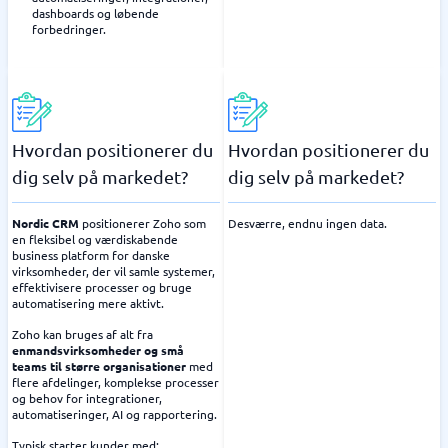
dashboards og løbende
forbedringer.
Hvordan positionerer du
Hvordan positionerer du
dig selv på markedet?
dig selv på markedet?
Nordic CRM
positionerer Zoho som
Desværre, endnu ingen data.
en fleksibel og værdiskabende
business platform for danske
virksomheder, der vil samle systemer,
effektivisere processer og bruge
automatisering mere aktivt.
Zoho kan bruges af alt fra
enmandsvirksomheder og små
teams til større organisationer
med
flere afdelinger, komplekse processer
og behov for integrationer,
automatiseringer, AI og rapportering.
Typisk starter kunder med: