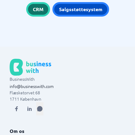
CRM
Salgsstøttesystem
BusinessWith
info@businesswith.com
Flæsketorvet 68
1711
København
Om os