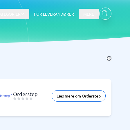
ATEGORIER
FOR LEVERANDØRER
MERE
Data & Analyse
BI-værktøj
Budget- og prognoseværktøjer
Budgetværktøj
Digital asset management-system
Orderstep
Læs mere om Orderstep
Finansiel rapportering
e
Integrationsplatform