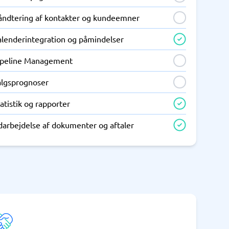
åndtering af kontakter og kundeemner
alenderintegration og påmindelser
ipeline Management
algsprognoser
atistik og rapporter
darbejdelse af dokumenter og aftaler