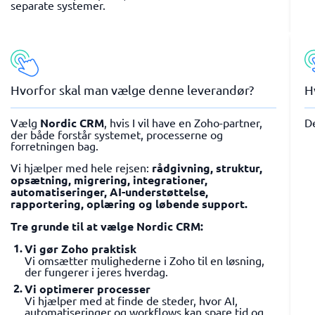
separate systemer.
Hvorfor skal man vælge denne leverandør?
H
Vælg
Nordic CRM
, hvis I vil have en Zoho-partner,
D
der både forstår systemet, processerne og
forretningen bag.
Vi hjælper med hele rejsen:
rådgivning, struktur,
opsætning, migrering, integrationer,
automatiseringer, AI-understøttelse,
rapportering, oplæring og løbende support.
Tre grunde til at vælge Nordic CRM:
Vi gør Zoho praktisk
Vi omsætter mulighederne i Zoho til en løsning,
der fungerer i jeres hverdag.
Vi optimerer processer
Vi hjælper med at finde de steder, hvor AI,
automatiseringer og workflows kan spare tid og