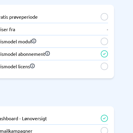
ratis prøveperiode
iser fra
-
rismodel modul
rismodel abonnement
ismodel licens
ashboard - Lønoversigt
-mailkampagner