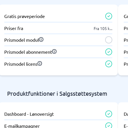
Gratis prøveperiode
G
Priser fra
Pr
Fra 105 k
...
Prismodel modul
P
Prismodel abonnement
P
Prismodel licens
Pr
Produktfunktioner i Salgsstøttesystem
Dashboard - Lønoversigt
D
E-mailkampagner
E