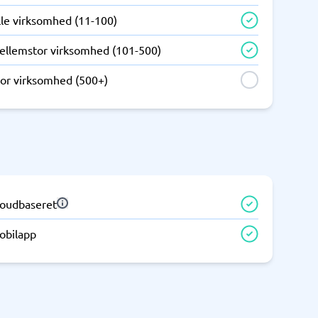
Telefoncentral & erhvervstelefoni
lle virksomhed (11-100)
Erhvervstelefoni
ellemstor virksomhed (101-500)
IP-telefoni
tor virksomhed (500+)
loudbaseret
obilapp