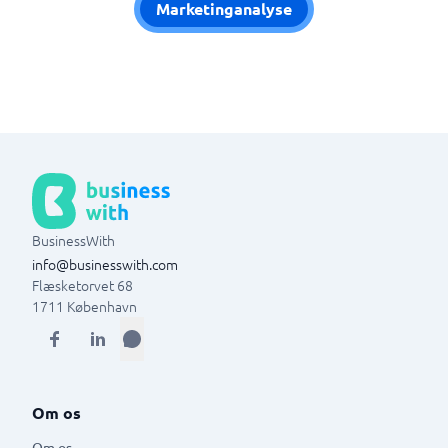
Marketinganalyse
BusinessWith
info@businesswith.com
Flæsketorvet 68
1711
København
Om os
Om os