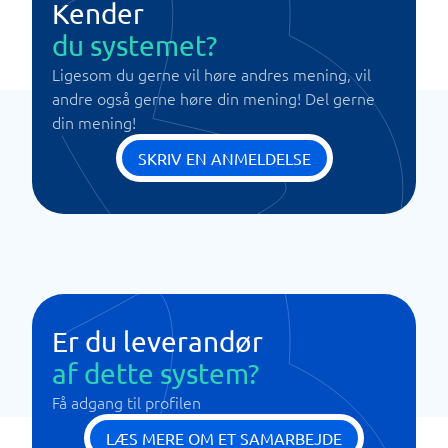
Kender
du systemet?
Ligesom du gerne vil høre andres mening, vil
andre også gerne høre din mening! Del gerne
din mening!
SKRIV EN ANMELDELSE
Er du leverandør
af dette system?
Få adgang til profilen
LÆS MERE OM ET SAMARBEJDE