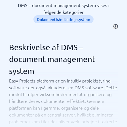
DMS – document management system vises i
følgende kategorier
Dokumenthåndteringssystem
Beskrivelse af DMS –
document management
system
Easy Projects platform er en intuitiv projektstyring
software der også inkluderer en DMS-software. Dette
modul hjælper virksomheder med at organisere og
håndtere deres dokumenter effektivt. Gennem
platformen kan I gemme, organisere og dele
dokumenter på en central server, hvilket eliminerer
problemer som filer der bliver væk, arbejde i forkerte