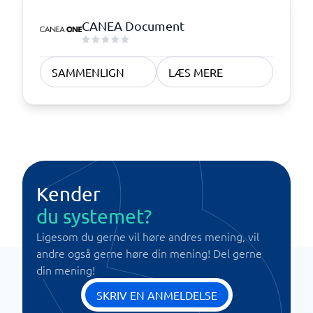
CANEA Document
SAMMENLIGN
LÆS MERE
Kender
du systemet?
Ligesom du gerne vil høre andres mening, vil
andre også gerne høre din mening! Del gerne
din mening!
SKRIV EN ANMELDELSE