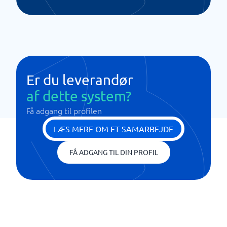
Er du leverandør
af dette system?
Få adgang til profilen
LÆS MERE OM ET SAMARBEJDE
FÅ ADGANG TIL DIN PROFIL