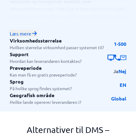
versioner og manglende overblik over
dokumentstrømmen. Yderligere kan platformen også
integreres med andre værktøjer og systemer, hvilket
muliggør en mere sømløs arbejdsproces og tilpasning
til jeres behov.
Læs mere
Hvem er DMS – document
Virksomhedsstørrelse
1-500
Hvilken størrelse virksomhed passer systemet til?
management system egnet
Support
Hvordan kan leverandøren kontaktes?
til?
Prøveperiode
Ja
Nej
Kan man få en gratis prøveperiode?
Platformen er et super godt valg hos virksomheder
Sprog
der er af mindre størrelse eller hører ind under SMV
EN
På hvilke sprog findes systemet?
segmentet. Dette skyldes blandt andet deres
Geografisk område
konkurrencedygtige priser og at platformen er nemt
Global
Hvilke lande opererer leverandøren i?
skalerbar og derfor velegnet til virksomheder der har
brug for plads til at vokse.
Alternativer til DMS –