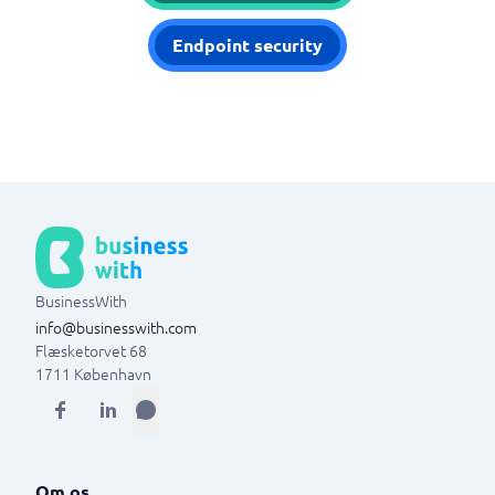
Endpoint security
BusinessWith
info@businesswith.com
Flæsketorvet 68
1711
København
Om os