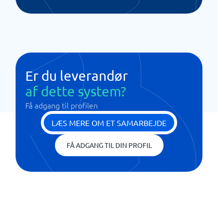
Er du leverandør
af dette system?
Få adgang til profilen
LÆS MERE OM ET SAMARBEJDE
FÅ ADGANG TIL DIN PROFIL