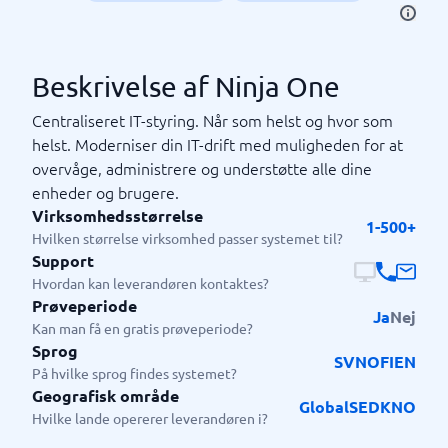
Beskrivelse af Ninja One
Centraliseret IT-styring. Når som helst og hvor som
helst. Moderniser din IT-drift med muligheden for at
overvåge, administrere og understøtte alle dine
enheder og brugere.
Virksomhedsstørrelse
1-500+
Hvilken størrelse virksomhed passer systemet til?
Support
Hvordan kan leverandøren kontaktes?
Prøveperiode
Ja
Nej
Kan man få en gratis prøveperiode?
Sprog
SV
NO
FI
EN
På hvilke sprog findes systemet?
Geografisk område
Global
SE
DK
NO
Hvilke lande opererer leverandøren i?