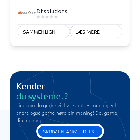
Dhsolutions
SAMMENLIGN
LÆS MERE
Kender
du systemet?
Ligesom du gerne vil høre andres mening, vil
andre også gerne høre din mening! Del gerne
din mening!
SKRIV EN ANMELDELSE