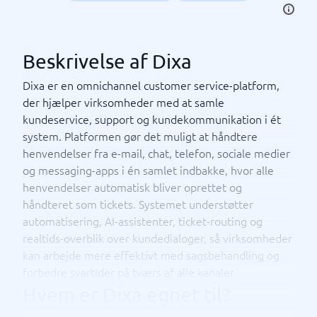
Beskrivelse af Dixa
Dixa er en omnichannel customer service-platform,
der hjælper virksomheder med at samle
kundeservice, support og kundekommunikation i ét
system. Platformen gør det muligt at håndtere
henvendelser fra e-mail, chat, telefon, sociale medier
og messaging-apps i én samlet indbakke, hvor alle
henvendelser automatisk bliver oprettet og
håndteret som tickets. Systemet understøtter
automatisering, AI-assistenter, ticket-routing og
realtids-overblik over kundedialoger, så virksomheder
kan arbejde mere effektivt med sagsbehandling og
forbedre svartider på tværs af alle kanaler.
Hvem er Dixa egnet til?