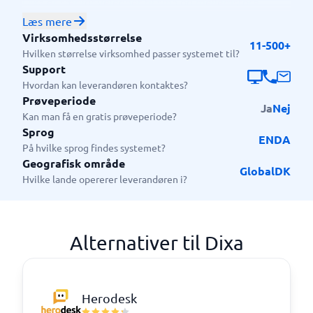
Dixa er særligt velegnet til små og mellemstore
virksomheder samt større e-commerce- og
Læs mere
kundeserviceorganisationer, der håndterer mange
Virksomhedsstørrelse
11-500+
kundehenvendelser og tickets på tværs af flere
Hvilken størrelse virksomhed passer systemet til?
kanaler. Systemet bruges typisk af supportteams og
Support
customer experience-afdelinger, som har behov for et
Hvordan kan leverandøren kontaktes?
Prøveperiode
samlet overblik over sager og kundedialoger.
Ja
Nej
Kan man få en gratis prøveperiode?
Sprog
EN
DA
På hvilke sprog findes systemet?
Geografisk område
Global
DK
Hvilke lande opererer leverandøren i?
Alternativer til Dixa
Herodesk