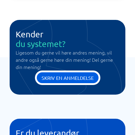
Kender
du systemet?
Ligesom du gerne vil høre andres mening, vil
andre også gerne høre din mening! Del gerne
din mening!
SKRIV EN ANMELDELSE
Er du leverandør