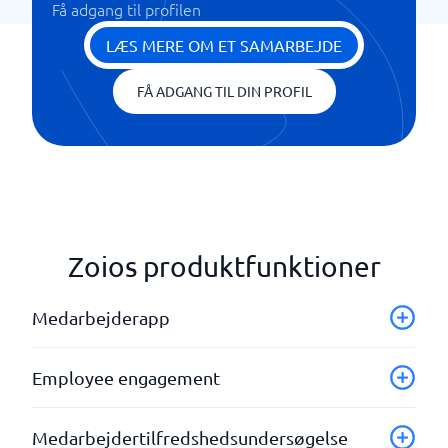
Få adgang til profilen
LÆS MERE OM ET SAMARBEJDE
FÅ ADGANG TIL DIN PROFIL
Zoios produktfunktioner
Medarbejderapp
Analyse og rapportering
Employee engagement
Brugervenligt brugerinterface
Custom Branding & White Labeling
AI-bistand
Medarbejdertilfredshedsundersøgelse